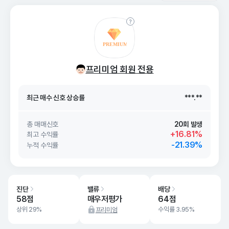
최근 매수 신호 상승률
***.**
프리미엄 회원 전용
최근 매수 신호
26. 08/09
***.**
최근 매수 신호 상승률
***.**
최근 매수 신호
26. 08/09
***.**
총 매매신호
20회 발생
+16.81%
최고 수익률
-21.39%
누적 수익률
진단
밸류
배당
58점
매우저평가
64점
상위 29%
수익률 3.95%
프리미엄