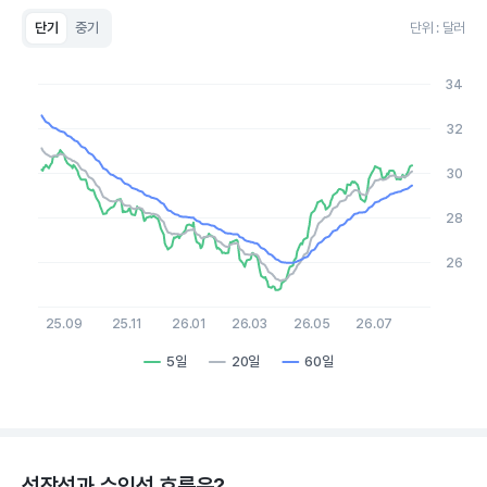
단기
중기
단위 : 달러
Chart
Line chart with 3 lines.
34
View as data table, Chart
The chart has 1 X axis displaying Time. Data ranges from 20
32
The chart has 1 Y axis displaying values. Data ranges from 24.7
30
28
26
25.09
25.11
26.01
26.03
26.05
26.07
5일
20일
60일
End of interactive chart.
성장성과 수익성 흐름은?