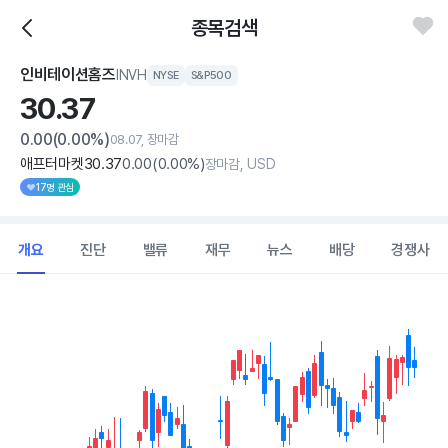
종목검색
인비테이션홈즈
INVH
NYSE
S&P500
30.
37
0.00
(0.00%)
08.07, 장마감
애프터마켓
30
.37
0
.00
(
0
.00%)
장마감, USD
17명 관심
개요
진단
밸류
재무
뉴스
배당
경쟁사
Chart
Combination chart with 2 data series.
View as data table, Chart
The chart has 1 X axis displaying Time. Data ranges from 2026
The chart has 1 Y axis displaying values. Data ranges from 27.765