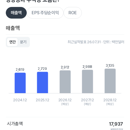
매출액
EPS 주당순이익
ROE
매출액
연간
분기
최근실적발표 26.07.31 · 단위 : 백만달러
Chart
Bar chart with 5 bars.
View as data table, Chart
The chart has 1 X axis displaying categories.
3,135
3,135
2,988
2,988
2,912
2,912
The chart has 1 Y axis displaying values. Data ranges from 26
2,729
2,729
2,619
2,619
2024.12
2025.12
2026.12
2027.12
2028.12
(예상)
(예상)
(예상)
End of interactive chart.
시가총액
17,937
백만달러