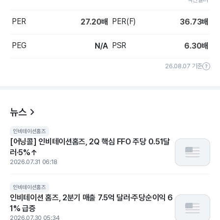
PER
PER(F)
27.20
배
36.73
배
PEG
PSR
N/A
6.30
배
26.08.07 기준
뉴스
인비테이션홈즈
[어닝콜] 인비테이션홈즈, 2Q 핵심 FFO 주당 0.51달
러·5%↑
2026.07.31 06:18
인비테이션홈즈
인비테이션 홈즈, 2분기 매출 7.5억 달러·주당순이익 6
1% 급증
2026.07.30 05:34