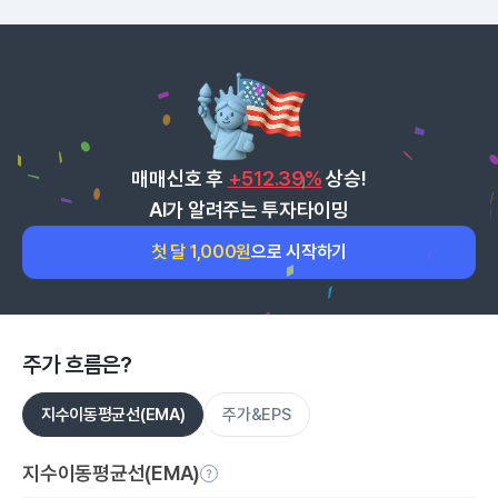
매매신호 후
+512.39%
상승!
AI가 알려주는 투자타이밍
첫 달 1,000원
으로 시작하기
주가 흐름은?
지수이동평균선(EMA)
주가&EPS
지수이동평균선(EMA)