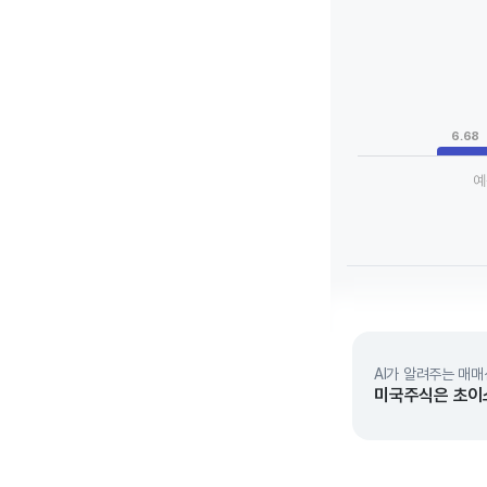
Chart
Bar chart with 3 da
View as data tab
The chart has 1 X a
The chart has 1 Y a
6.68
예
End of interactive 
AI가 알려주는 매매
미국주식은 초이