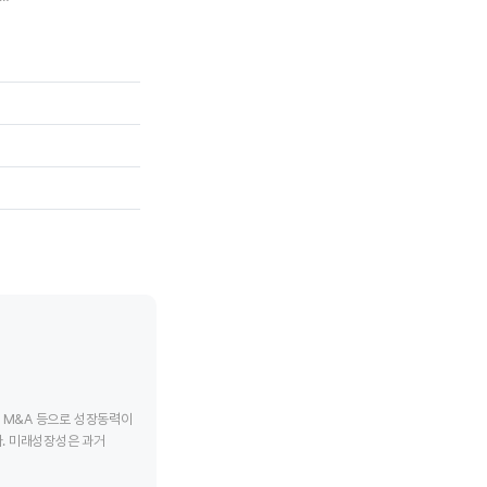
tive chart.
End of interactive chart.
End of interac
, M&A 등으로 성장동력이
. 미래성장성은 과거