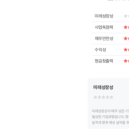
End of intera
미래성장성
사업독점력
재무안전성
수익성
현금창출력
미래성장성
미래성장성이 매우 낮은 기
필요한 기업유형입니다. 향
실적과 향후 예상 실적을 