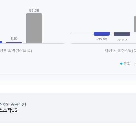
Chart
ta series.
Bar chart with 3 data series.
86.38
le, Chart
View as data table, Chart
xis displaying categories.
The chart has 1 X axis displaying
xis displaying values. Data ranges from 5.1 to 86.38.
The chart has 1 Y axis displaying
5.10
-15.93
-20.17
상 매출액 성장률(%)
예상 EPS 성장률(%
chart.
End of interactive chart.
종목
신호와 종목추천!
스스탁US