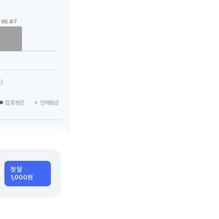
65.87
 categories.
 values. Data ranges from -20.17 to 65.87.
)
업종평균
전체평균
첫 달
1,000원