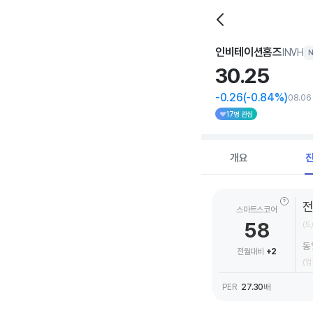
인비테이션홈즈
INVH
N
30.
25
-0.26
(-0.84%)
08.06
17명 관심
개요
스마트스코어
58
(5
동
전월대비
+2
(업종
PER
27.30
배