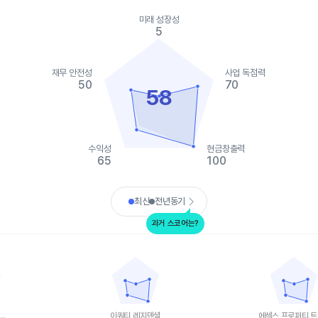
ies.
미래 성장성
, Chart
5
s displaying categories.
s displaying values. Data ranges from 0 to 100.
재무 안전성
사업 독점력
50
70
58
수익성
현금창출력
65
100
art.
최신
전년동기
과거 스코어는?
이쿼티 레지덴셜
에섹스 프로퍼티 트러스
data points.
Chart with 5 data points.
Chart with 5 
ata table, 아발론베이 커뮤니티즈
View as data table, 이쿼티 레지덴셜
View as d
 1 X axis displaying categories.
The chart has 1 X axis displaying categories.
The chart has 
 1 Y axis displaying values. Data ranges from 0 to 80.
The chart has 1 Y axis displaying values. Data
The chart has
발론베이 커뮤니티즈
이쿼티 레지덴셜
에