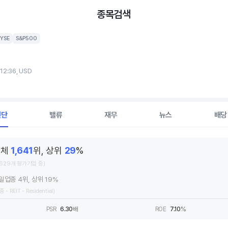
종목검색
YSE
S&P500
 12:36, USD
진단
밸류
재무
뉴스
배당
전체
1,641
위, 상위
29
%
,629개 평가기업 중)
일업종 4위, 상위 19%
 - REIT - Residential)
PSR
6.30
배
ROE
7.10
%