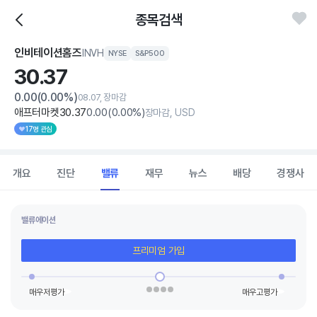
종목검색
인비테이션홈즈
INVH
NYSE
S&P500
30.
37
0.00
(0.00%)
08.07, 장마감
애프터마켓
30
.37
0
.00
(
0
.00%)
장마감, USD
17명 관심
개요
진단
밸류
재무
뉴스
배당
경쟁사
밸류에이션
프리미엄 가입