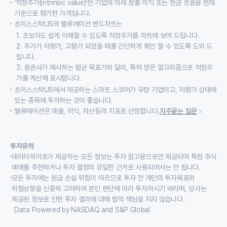
‘적정주가(intrinsic value)’란 기업의 미래 창출 이익 또는 현금 흐름을 현재
기준으로 평가한 가격입니다.
초이스스탁US의 밸류에이션 밴드차트는
1. 초보자도 쉽게 이해할 수 있도록 적정주가를 차트에 보여 드립니다.
2. 주가가 저평가, 고평가 되었을 때를 간단하게 확인 할 수 있도록 도와 드
립니다.
3. 증권사가 제시하는 평균 목표가와 달리, 특허 받은 알고리즘으로 적정주
가를 계산해 표시합니다.
초이스스탁US에서 제공하는 스마트 스코어가 우량 기업이고, 저평가 상태에
있는 종목에 투자하는 것이 좋습니다.
밸류에이션은 매출, 이익, 자산등의 지표로 산정합니다.
자주묻는 질문
투자유의
데이터히어로가 제공하는 모든 정보는 투자 참고용으로만 제공되며 특정 주식
매매를 추천하거나 투자 결정의 유일한 근거로 사용되어서는 안 됩니다.
모든 투자에는 원금 손실 위험이 따르므로 투자 전 개인의 투자목표와
위험성향을 신중히 고려하여 본인 판단에 따라 투자하시기 바라며, 당사는
제공된 정보로 인한 투자 결과에 대해 법적 책임을 지지 않습니다.
Data Powered by NASDAQ and S&P Global