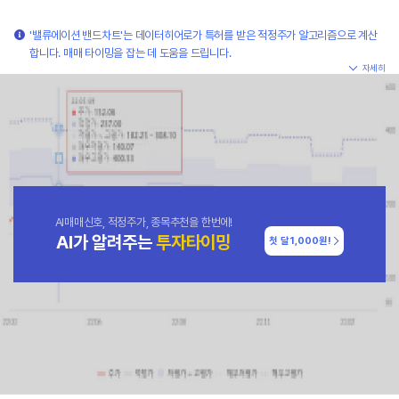
'밸류에이션 밴드차트'는 데이터히어로가 특허를 받은 적정주가 알고리즘으로 계산
합니다. 매매 타이밍을 잡는 데 도움을 드립니다.
자세히
AI매매신호, 적정주가, 종목추천을 한번에!
AI가 알려주는
투자타이밍
첫 달
1,000원!