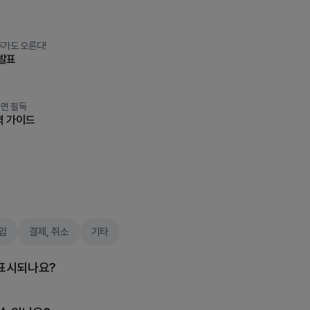
주가도 오른다!
 발표
면 필독
벽 가이드
입
결제, 취소
기타
표시되나요?
코어, 밸류에이션, 수급 분석을 기준으로 발생하며, 매수·보유·매도·관망 