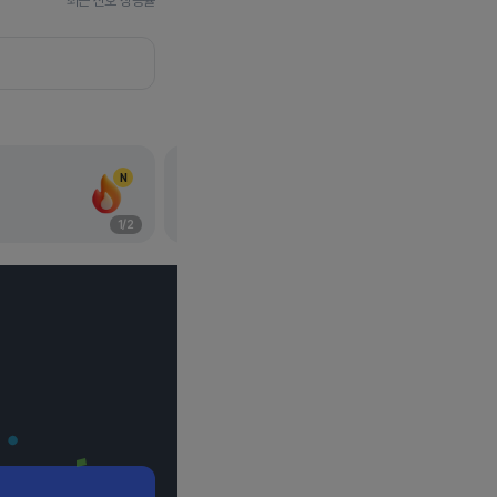
최근 신호 상승률
N
실적과 애널리스트Q&A가 궁금할 때
애드가플래시 - 어닝콜
1
/
2