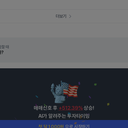
더보기
금할 때
까?
매매신호 후
+512.39%
상승!
AI가 알려주는 투자타이밍
첫 달 1,000원
으로 시작하기