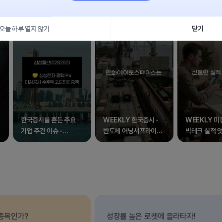
오늘 하루 열지 않기
닫기
한국증시를 흔든 주요
WEEKLY 한국증시 -
WEEKLY 미
외
기업 주간 이슈 -
반도체 어닝서프라이즈
빅테크 실적 
삼성전자 외 17종목
속 널뛰는 증시
아마존 질주 
흔들
 종목인가?
성장률 높은 로켓에 올라타자!