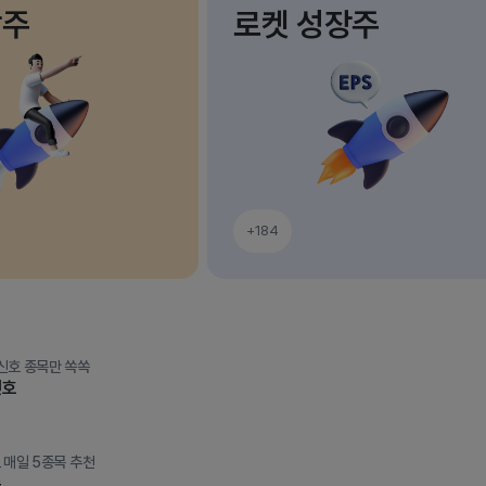
장주
로켓 성장주
+184
신호 종목만 쏙쏙
신호
 매일 5종목 추천
주