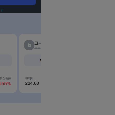
크
AI 요약
프리미엄 회원 전용
후 상승률
현재가
목표가
추천후 상승률
1.55%
224.63
프리미엄
+14.03%