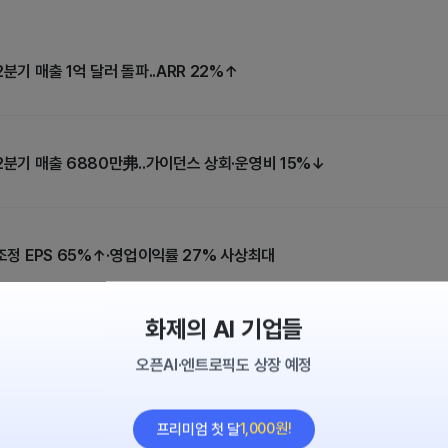
EF] 다우지수 또 사상 최고치…엔비디아 강세에도 기술주 차익실현
분기 매출 1억 달러 돌파..ARR 22%↑
파벳A(구글)
을 가장 많이 샀을까요?
2분기 매출 6880만弗..가이던스 상회·운영비 15%↓
장 조용한 CEO, 존 터너스 시대는 성공할까?
 조정 EPS 65%↑·영업이익률 27% 사상최대
화제의 AI 기업들
더보기
오픈AI·엔트로픽도 상장 예정
1,000원!
프리미엄 첫 달