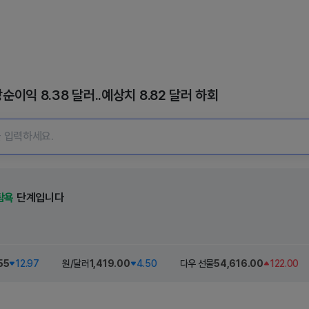
순이익 8.38 달러..예상치 8.82 달러 하회
탐욕
단계입니다
55
12.97
원/달러
1,419
.00
4.50
다우 선물
54,616
.00
122.00