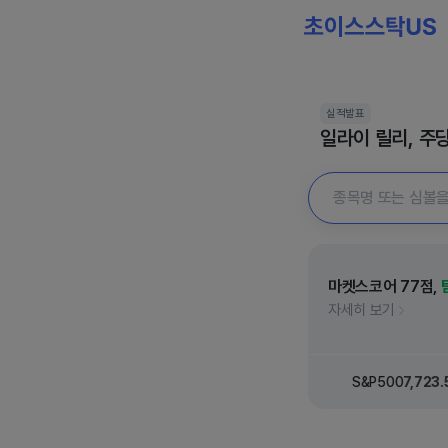
실적발표
일라이 릴리, 주당
마켓스코어
77
점,
자세히 보기
,349
.12
263.24
나스닥 지수
26,363
.44
221.55
S&P500
7,723
.