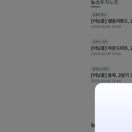
뉴스
투자노트
[US STOCK BRI
앰플리튜드
[어닝콜] 앰플리튜드, 2
2026.08.06 07:05
2026.08.06 14:04
스페이스X
SK하이닉스
알
한국인은 어떤 미국주식
비욘드 미트
[어닝콜] 비욘드미트, 
2026.08.05 12:25
2026.08.06 14:03
애플
애플
마이크로소프트
[분석] 애플 역사상 가
블록(스퀘어)
[어닝콜] 블록, 2분기
2026.08.05 11:00
2026.08.06 13:44
뉴스 클립