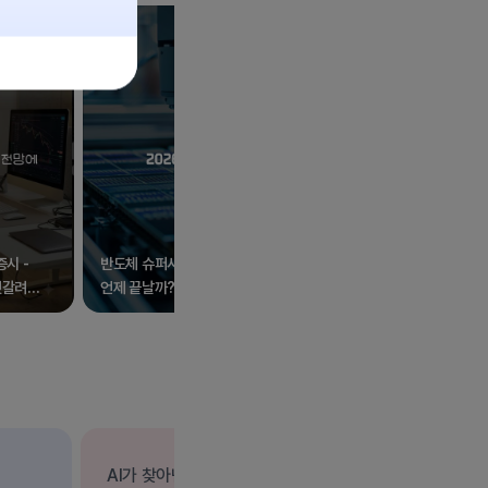
증시 -
반도체 슈퍼사이클은
엇갈려
언제 끝날까?
메타·애플
AI가 찾아낸 골든크로스 종목!
초