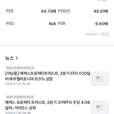
PER
PER(F)
44.70
배
48.81
배
PEG
PSR
N/A
9.60
배
26.08.07 기준
뉴스
에섹스프로퍼티트러스트
[어닝콜] 에섹스프로퍼티트러스트, 2분기 FFO 0.10달
러·북부캘리포니아 6.5% 성장
2026.07.31 05:30
에섹스프로퍼티트러스트
에섹스 프로퍼티 트러스트, 2분기 코어FFO 주당 4.08
달러..가이던스 상회
2026.07.30 06:38