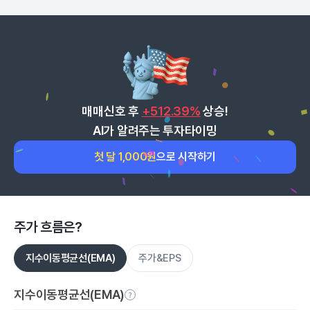
매매신호 후
+512.39%
상승!
AI가 알려주는 투자타이밍
첫 달 1,000원
으로 시작하기
주가 흐름은?
지수이동평균선(EMA)
주가&EPS
지수이동평균선(EMA)