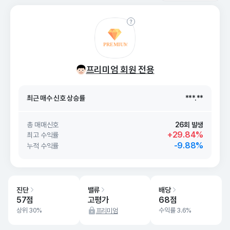
최근 매수 신호 상승률
***.**
프리미엄 회원 전용
최근 매수 신호
26. 08/10
***.**
최근 매수 신호 상승률
***.**
최근 매수 신호
26. 08/10
***.**
총 매매신호
26회 발생
+29.84%
최고 수익률
-9.88%
누적 수익률
진단
밸류
배당
57점
고평가
68점
상위 30%
수익률 3.6%
프리미엄