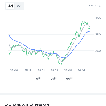
단기
중기
단위 : 달러
Chart
Line chart with 3 lines.
300
View as data table, Chart
The chart has 1 X axis displaying Time. Data ranges from 20
The chart has 1 Y axis displaying values. Data ranges from 242
280
260
25.09
25.11
26.01
26.03
26.05
26.07
5일
20일
60일
End of interactive chart.
성장성과 수익성 흐름은?