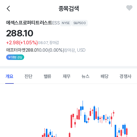
종목검색
에섹스프로퍼티트러스트
ESS
NYSE
S&P500
288.
10
+2.98
(+1.05%)
08.07, 장마감
애프터마켓
288
.01
0
.00
(
0
.00%)
장마감, USD
18명 관심
개요
진단
밸류
재무
뉴스
배당
경쟁사
Chart
Combination chart with 2 data series.
View as data table, Chart
The chart has 1 X axis displaying Time. Data ranges from 2026
The chart has 1 Y axis displaying values. Data ranges from 264.98