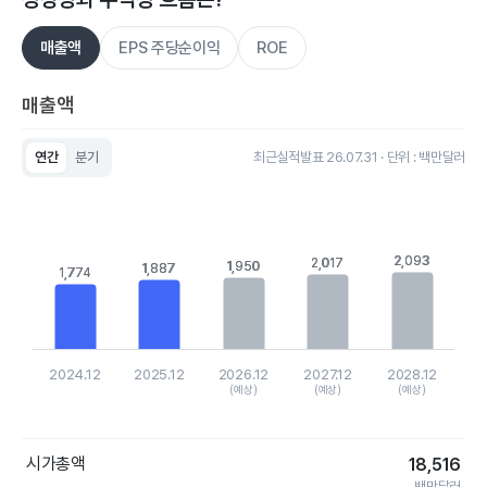
매출액
EPS 주당순이익
ROE
매출액
연간
분기
최근실적발표 26.07.31 · 단위 : 백만달러
Chart
Bar chart with 5 bars.
View as data table, Chart
The chart has 1 X axis displaying categories.
The chart has 1 Y axis displaying values. Data ranges from 17
2,093
2,093
2,017
2,017
1,950
1,950
1,887
1,887
1,774
1,774
2024.12
2025.12
2026.12
2027.12
2028.12
(예상)
(예상)
(예상)
End of interactive chart.
시가총액
18,516
백만달러