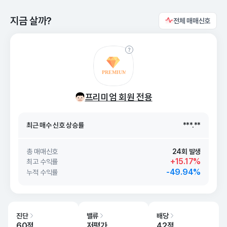
지금 살까?
전체 매매신호
최근 매수 신호 상승률
***.**
프리미엄 회원 전용
최근 매수 신호
26. 08/09
***.**
최근 매수 신호 상승률
***.**
최근 매수 신호
26. 08/09
***.**
총 매매신호
24회 발생
+15.17%
최고 수익률
-49.94%
누적 수익률
진단
밸류
배당
60점
저평가
42점