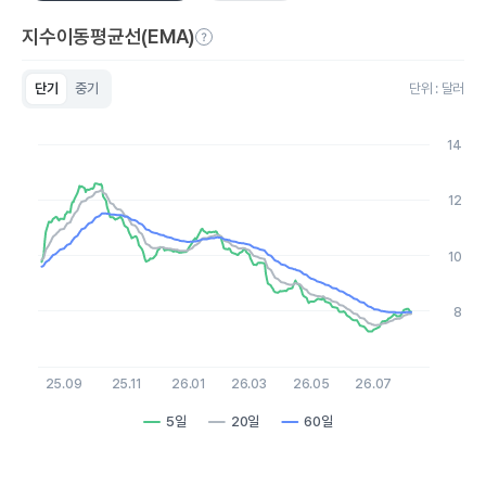
지수이동평균선(EMA)
단기
중기
단위 : 달러
Chart
Line chart with 3 lines.
14
View as data table, Chart
The chart has 1 X axis displaying Time. Data ranges from 20
The chart has 1 Y axis displaying values. Data ranges from 7.27
12
10
8
25.09
25.11
26.01
26.03
26.05
26.07
5일
20일
60일
End of interactive chart.