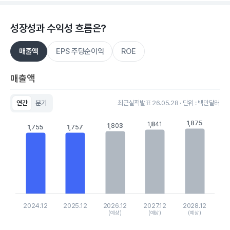
성장성과 수익성 흐름은?
매출액
EPS 주당순이익
ROE
매출액
연간
분기
최근실적발표 26.05.28 · 단위 : 백만달러
Chart
Bar chart with 5 bars.
1,875
1,875
1,841
1,841
1,803
1,803
1,755
1,755
1,757
1,757
View as data table, Chart
The chart has 1 X axis displaying categories.
The chart has 1 Y axis displaying values. Data ranges from 17
2024.12
2025.12
2026.12
2027.12
2028.12
(예상)
(예상)
(예상)
End of interactive chart.