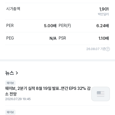
시가총액
1,901
백만달러
PER
PER(F)
5.00
배
6.24
배
PEG
PSR
N/A
1.10
배
26.08.07 기준
뉴스
웨이보
웨이보, 2분기 실적 8월 19일 발표..연간 EPS 32% 감
소 전망
2026.07.29 19:45
웨이보