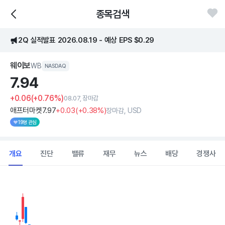
종목검색
2Q 실적발표 2026.08.19 - 예상 EPS $0.29
웨이보
WB
NASDAQ
7.
94
+0.06
(+0.76%)
08.07, 장마감
애프터마켓
7
.97
+0
.03
(
+0
.38%)
장마감, USD
19명 관심
개요
진단
밸류
재무
뉴스
배당
경쟁사
Chart
Combination chart with 2 data series.
View as data table, Chart
The chart has 1 X axis displaying Time. Data ranges from 2026
The chart has 1 Y axis displaying values. Data ranges from 7.098 