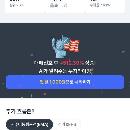
상위 26%
수익률 7.43%
프리미엄
매매신호 후
+512.39%
상승!
AI가 알려주는 투자타이밍
첫 달 1,000원
으로 시작하기
주가 흐름은?
지수이동평균선(EMA)
주가&EPS