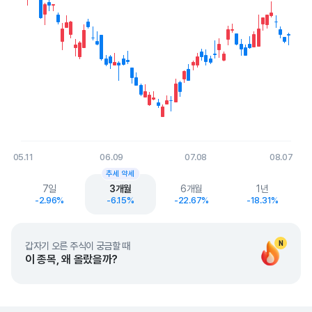
05.11
06.09
07.08
08.07
End of interactive chart.
추세 약세
7일
3개월
6개월
1년
-2.96%
-6.15%
-22.67%
-18.31%
N
갑자기 오른 주식이 궁금할 때
이 종목, 왜 올랐을까?