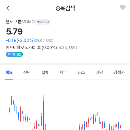
종목검색
헬로그룹
MOMO
NASDAQ
5.
79
-0.18
(-3.02%)
08.05, USD
애프터마켓
5
.79
0
.00
(
0
.00%)
19:34, USD
16명 관심
개요
진단
밸류
재무
뉴스
배당
경쟁사
Chart
Combination chart with 2 data series.
View as data table, Chart
The chart has 1 X axis displaying Time. Data ranges from 202
The chart has 1 Y axis displaying values. Data ranges from 5.32 to