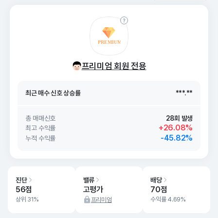
최근 매수 신호 상승률
***.**
프리미엄 회원 전용
최근 매수 신호
26. 08/06
***.**
최근 매수 신호 상승률
***.**
최근 매수 신호
26. 08/06
***.**
총 매매신호
28회 발생
+26.08%
최고 수익률
-45.82%
누적 수익률
진단
밸류
배당
56점
고평가
70점
상위 31%
수익률 4.69%
프리미엄