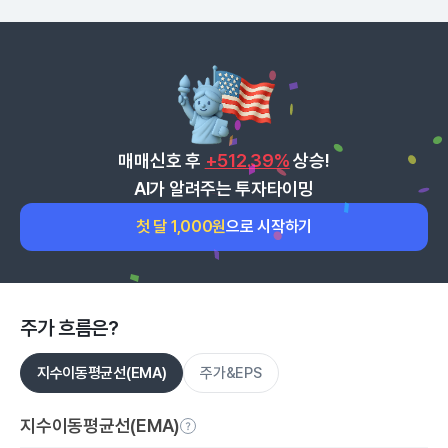
매매신호 후
+512.39%
상승!
AI가 알려주는 투자타이밍
첫 달 1,000원
으로 시작하기
주가 흐름은?
지수이동평균선(EMA)
주가&EPS
지수이동평균선(EMA)