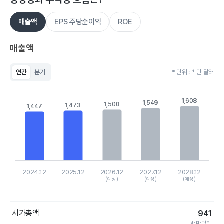
매출액
EPS 주당순이익
ROE
매출액
연간
분기
* 단위 : 백만 달러
Chart
Bar chart with 5 bars.
View as data table, Chart
1,608
1,608
1,549
1,549
1,500
1,500
1,473
1,473
1,447
1,447
The chart has 1 X axis displaying categories.
The chart has 1 Y axis displaying values. Data ranges from 14
2024.12
2025.12
2026.12
2027.12
2028.12
(예상)
(예상)
(예상)
End of interactive chart.
시가총액
941
백만달러