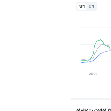
단기
중기
Chart
Line chart with 3 lin
View as data table
The chart has 1 X a
The chart has 1 Y ax
25.09
End of interactive c
성장성과 수익성 