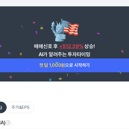
매매신호 후
+512.39%
상승!
AI가 알려주는 투자타이밍
첫 달 1,000원
으로 시작하기
)
주가&EPS
A)