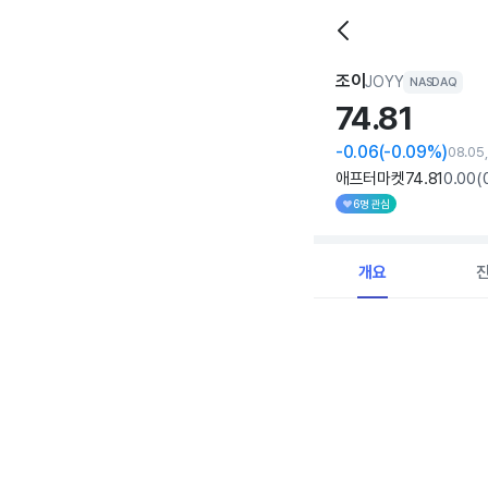
조이
JOYY
NASDAQ
74.
81
-0.06
(-0.09%)
08.05
애프터마켓
74
.81
0
.00
(
6명 관심
개요
Chart
Combination chart with 
View as data table, C
The chart has 1 X axi
The chart has 1 Y axis 