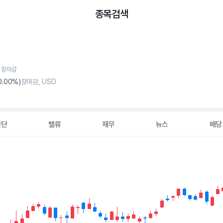
종목검색
, 장마감
0
.00%)
장마감, USD
진단
밸류
재무
뉴스
배당
2 data series.
hart
s displaying Time. Data ranges from 2026-05-06 00:00:00 to 20
displaying values. Data ranges from 54.24 to 76.68.