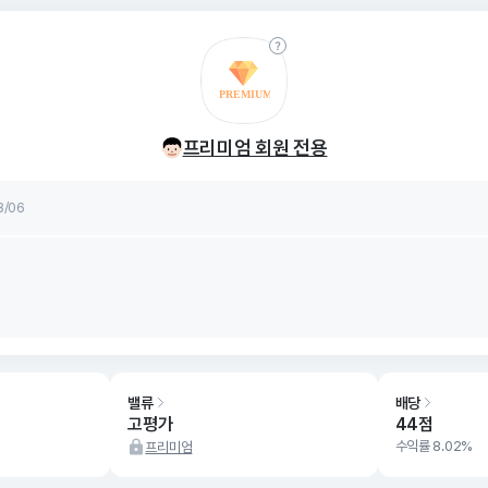
률
8/06
프리미엄 회원 전용
률
8/06
밸류
배당
고평가
44점
수익률 8.02%
프리미엄