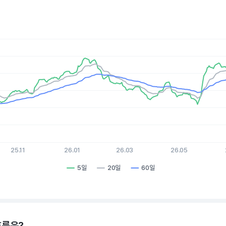
es.
, Chart
xis displaying Time. Data ranges from 2025-08-05 15:00:00 to 
is displaying values. Data ranges from 49.29 to 74.33.
25.11
26.01
26.03
26.05
5일
20일
60일
hart.
흐름은?