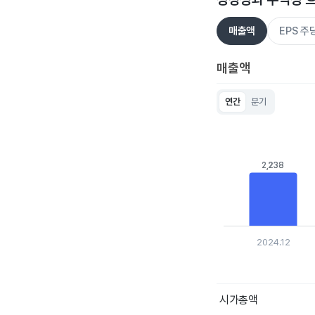
매출액
EPS 
매출액
연간
분기
Chart
Bar chart with 5 bar
View as data table
The chart has 1 X ax
2,238
2,238
The chart has 1 Y a
2024.12
End of interactive c
시가총액