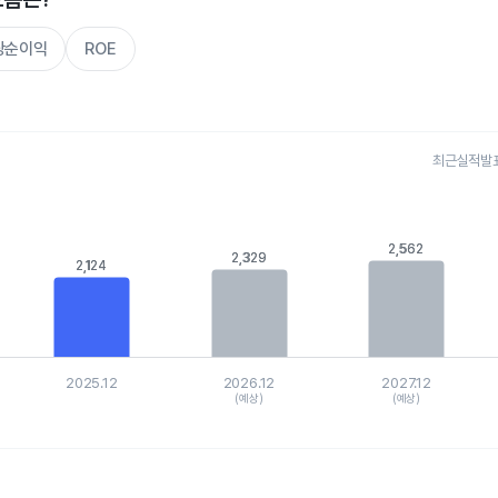
주당순이익
ROE
최근실적발표 
s.
, Chart
is displaying categories.
2,562
2,562
2,329
2,329
xis displaying values. Data ranges from 2124.248 to 2878.70945.
2,124
2,124
2025.12
2026.12
2027.12
(예상)
(예상)
hart.