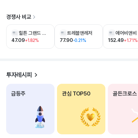
경쟁사 비교
힐튼 그랜드 베케이션즈
트레블앤레저
에어비앤비
47.09
77.90
152.49
+1.82%
-0.21%
+1.71%
투자레시피
급등주
관심 TOP50
골든크로스