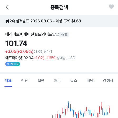
종목검색
2Q 실적발표 2026.08.06 - 예상 EPS $1.68
메리어트버케이션월드와이드
VAC
NYSE
101.
74
+3.05
(+3.09%)
08.05, 장마감
애프터마켓
102
.94
+1
.02
(
+1
.18%)
장마감, USD
8명 관심
개요
진단
밸류
재무
뉴스
배당
경쟁사
Chart
Combination chart with 2 data series.
View as data table, Chart
The chart has 1 X axis displaying Time. Data ranges from 202
The chart has 1 Y axis displaying values. Data ranges from 68.332