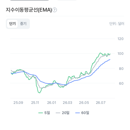
지수이동평균선(EMA)
단기
중기
단위 : 달러
Chart
Line chart with 3 lines.
120
View as data table, Chart
The chart has 1 X axis displaying Time. Data ranges from 2
The chart has 1 Y axis displaying values. Data ranges from 47.
100
80
60
25.09
25.11
26.01
26.03
26.05
26.07
5일
20일
60일
End of interactive chart.