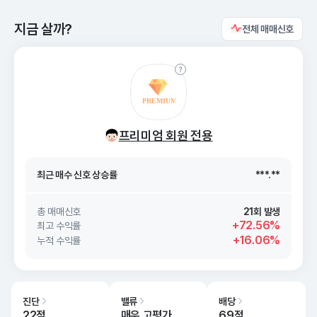
지금 살까?
전체 매매신호
최근 매수 신호 상승률
***.**
최근 매수 신호
26. 08/06
***.**
프리미엄 회원 전용
최근 매수 신호 상승률
***.**
최근 매수 신호
26. 08/06
***.**
총 매매신호
21회 발생
+72.56%
최고 수익률
+16.06%
누적 수익률
진단
밸류
배당
22점
매우 고평가
69점