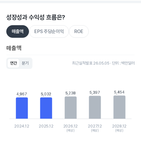
성장성과 수익성 흐름은?
매출액
EPS 주당순이익
ROE
매출액
연간
분기
최근실적발표 26.05.05 · 단위 : 백만달러
Chart
Bar chart with 5 bars.
View as data table, Chart
The chart has 1 X axis displaying categories.
The chart has 1 Y axis displaying values. Data ranges from 4
5,454
5,454
5,397
5,397
5,238
5,238
4,967
4,967
5,032
5,032
2024.12
2025.12
2026.12
2027.12
2028.12
(예상)
(예상)
(예상)
End of interactive chart.