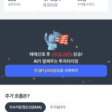
상위 64%
수익률 3.15%
프리미엄
매매신호 후
+512.39%
상승!
AI가 알려주는 투자타이밍
첫 달 1,000원
으로 시작하기
주가 흐름은?
지수이동평균선(EMA)
주가&EPS