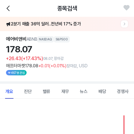
종목검색
2분기 매출 36억 달러..전년비 17% 증가
에어비앤비
ABNB
NASDAQ
S&P500
178.
07
+26.43
(+17.43%)
08.07, 장마감
애프터마켓
178
.08
+0
.01
(
+0
.01%)
장마감, USD
467명 관심
개요
진단
밸류
재무
뉴스
배당
경쟁사
Chart
Combination chart with 2 data series.
View as data table, Chart
The chart has 1 X axis displaying Time. Data ranges from 202
The chart has 1 Y axis displaying values. Data ranges from 127.3 t