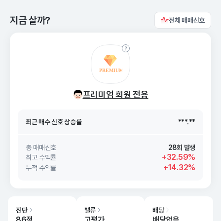
지금 살까?
전체 매매신호
최근 매수 신호 상승률
***.**
프리미엄 회원 전용
최근 매수 신호
26. 08/08
***.**
최근 매수 신호 상승률
***.**
최근 매수 신호
26. 08/08
***.**
총 매매신호
28회 발생
+32.59%
최고 수익률
+14.32%
누적 수익률
진단
밸류
배당
86점
고평가
배당없음