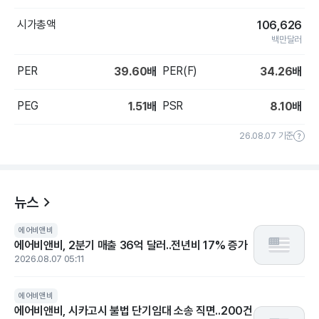
시가총액
106,626
백만달러
PER
PER(F)
39.60
배
34.26
배
PEG
PSR
1.51
배
8.10
배
26.08.07 기준
뉴스
에어비앤비
에어비앤비, 2분기 매출 36억 달러..전년비 17% 증가
2026.08.07 05:11
에어비앤비
에어비앤비, 시카고시 불법 단기임대 소송 직면..200건