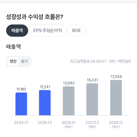
성장성과 수익성 흐름은?
매출액
EPS 주당순이익
ROE
매출액
연간
분기
최근실적발표 26.08.07 · 단위 : 백만달러
Chart
Bar chart with 5 bars.
17,059
17,059
View as data table, Chart
15,431
15,431
13,962
13,962
The chart has 1 X axis displaying categories.
12,241
12,241
11,102
11,102
The chart has 1 Y axis displaying values. Data ranges from 11
2024.12
2025.12
2026.12
2027.12
2028.12
(예상)
(예상)
(예상)
End of interactive chart.