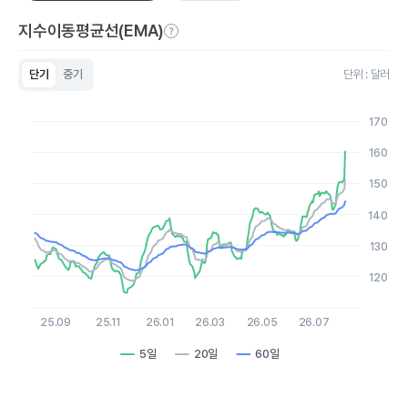
지수이동평균선(EMA)
단기
중기
단위 : 달러
Chart
Line chart with 3 lines.
170
View as data table, Chart
The chart has 1 X axis displaying Time. Data ranges from 2
160
The chart has 1 Y axis displaying values. Data ranges from 114.
150
140
130
120
25.09
25.11
26.01
26.03
26.05
26.07
5일
20일
60일
End of interactive chart.