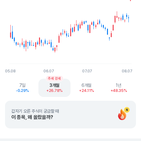
05.08
06.07
07.07
08.07
End of interactive chart.
추세 강세
7일
3개월
6개월
1년
-0.29%
+26.78%
+24.11%
+48.35%
N
갑자기 오른 주식이 궁금할 때
이 종목, 왜 올랐을까?