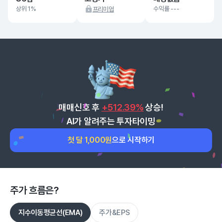
상위 1%
수익률 ---
프리미엄
매매신호 후
+512.39%
상승!
AI가 알려주는 투자타이밍
첫 달 1,000원
으로 시작하기
주가 흐름은?
지수이동평균선(EMA)
주가&EPS