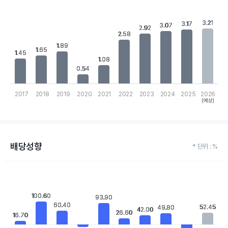
Chart
Bar chart with 10 bars.
3.21
3.21
View as data table, Chart
3.17
3.17
3.07
3.07
2.92
2.92
The chart has 1 X axis displaying categories.
2.58
2.58
The chart has 1 Y axis displaying values. Data ranges from 0.54 t
1.89
1.89
1.65
1.65
1.45
1.45
1.08
1.08
0.54
0.54
2017
2018
2019
2020
2021
2022
2023
2024
2025
2026
(예상)
End of interactive chart.
배당성향
* 단위 : %
Chart
Bar chart with 10 bars.
View as data table, Chart
100.60
100.60
The chart has 1 X axis displaying categories.
93.90
93.90
60.40
60.40
The chart has 1 Y axis displaying values. Data ranges from -35.9
52.45
52.45
49.80
49.80
42.00
42.00
26.60
26.60
16.70
16.70