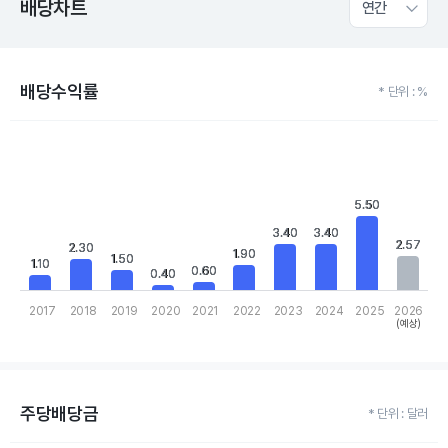
배당차트
연간
배당수익률
* 단위 : %
Chart
Bar chart with 10 bars.
View as data table, Chart
The chart has 1 X axis displaying categories.
5.50
5.50
The chart has 1 Y axis displaying values. Data ranges from 0.4 to
3.40
3.40
3.40
3.40
2.57
2.57
2.30
2.30
1.90
1.90
1.50
1.50
1.10
1.10
0.60
0.60
0.40
0.40
2017
2018
2019
2020
2021
2022
2023
2024
2025
2026
(예상)
End of interactive chart.
주당배당금
* 단위 : 달러