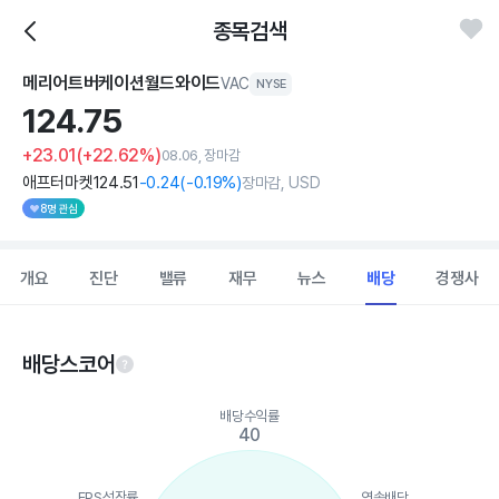
종목검색
메리어트버케이션월드와이드
VAC
NYSE
124.
75
+23.01
(+22.62%)
08.06, 장마감
애프터마켓
124
.51
-0
.24
(
-0
.19%)
장마감, USD
8명 관심
개요
진단
밸류
재무
뉴스
배당
경쟁사
배당스코어
Chart
배당수익률
Chart with 5 data points.
40
View as data table, Chart
The chart has 1 X axis displaying categories.
The chart has 1 Y axis displaying values. Data ranges from 13 t
EPS성장률
연속배당