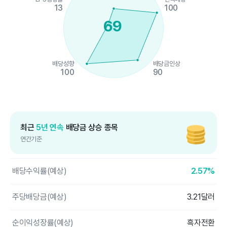
13
100
69
배당성향
배당금인상
100
90
End of interactive chart.
최근
5년 연속
배당금 상승 종목
연간기준
배당수익률(예상)
2.57%
주당배당금(예상)
3.21달러
순이익성장률(예상)
흑자전환