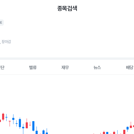
종목검색
SE
5, 장마감
진단
밸류
재무
뉴스
배당
2 data series.
hart
s displaying Time. Data ranges from 2026-05-06 00:00:00 to 20
displaying values. Data ranges from 107 to 134.