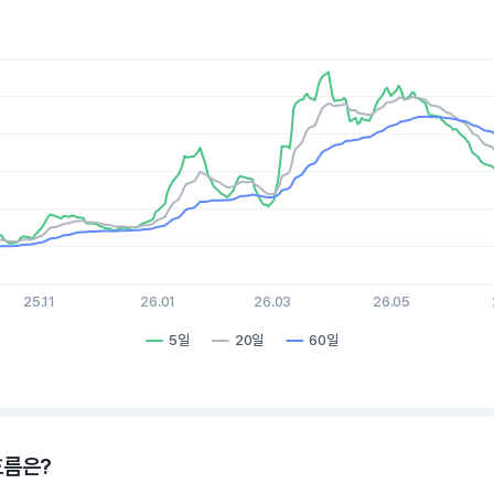
es.
, Chart
xis displaying Time. Data ranges from 2025-08-05 15:00:00 to 
is displaying values. Data ranges from 86.68 to 136.32.
25.11
26.01
26.03
26.05
5일
20일
60일
hart.
흐름은?