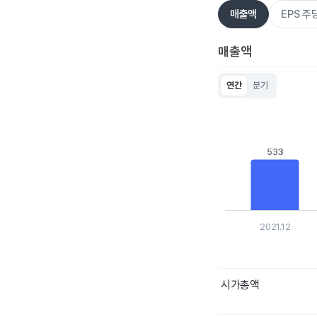
매출액
EPS 
매출액
연간
분기
Chart
Bar chart with 5 bar
View as data table
The chart has 1 X ax
The chart has 1 Y ax
533
533
2021.12
End of interactive c
시가총액