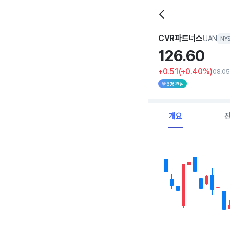
CVR파트너스
UAN
NY
126.
60
+0.51
(+0.40%)
08.0
6명 관심
개요
Chart
Combination chart with 
View as data table, C
The chart has 1 X axi
The chart has 1 Y axis 