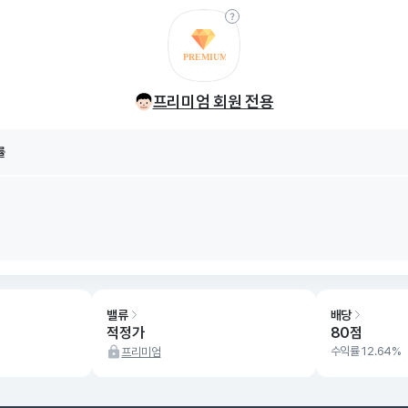
률
8/06
프리미엄 회원 전용
률
8/06
밸류
배당
적정가
80점
수익률 12.64%
프리미엄