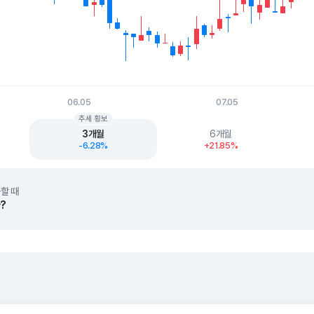
06.05
07.05
t.
추세 횡보
3개월
6개월
-6.28%
+21.85%
할 때
?