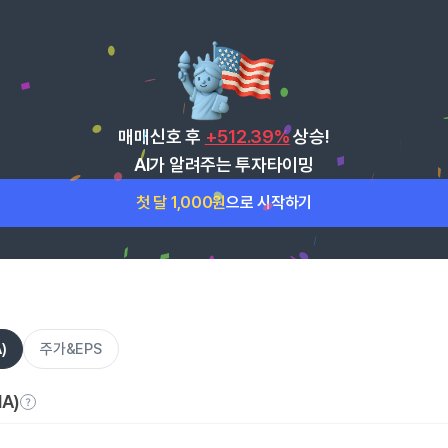
매매신호 후
+512.39%
상승!
AI가 알려주는 투자타이밍
첫 달 1,000원
으로 시작하기
)
주가&EPS
A)