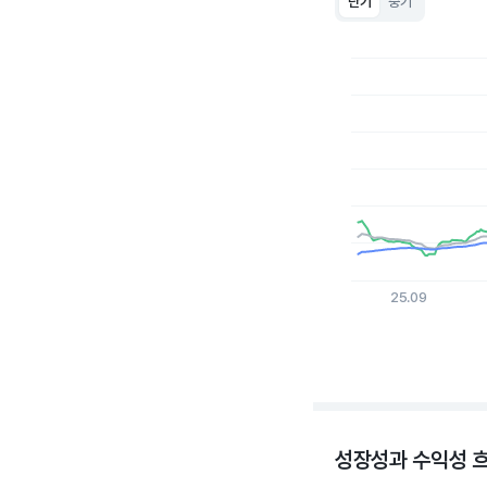
단기
중기
Chart
Line chart with 3 lin
View as data table
The chart has 1 X a
The chart has 1 Y ax
25.09
End of interactive c
성장성과 수익성 