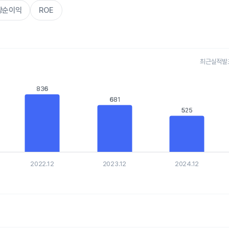
주당순이익
ROE
최근실적발표 
s.
836
836
, Chart
681
681
is displaying categories.
is displaying values. Data ranges from 525.324 to 835.584.
525
525
2022.12
2023.12
2024.12
hart.