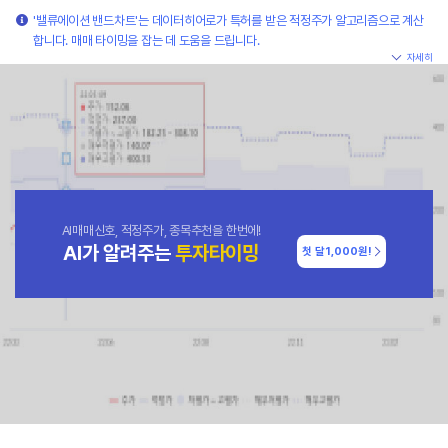
'밸류에이션 밴드차트'는 데이터히어로가 특허를 받은 적정주가 알고리즘으로 계산
합니다. 매매 타이밍을 잡는 데 도움을 드립니다.
자세히
AI매매신호, 적정주가, 종목추천을 한번에!
AI가 알려주는
투자타이밍
첫 달
1,000원!