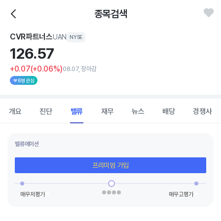
종목검색
CVR파트너스
UAN
NYSE
126.
57
+0.07
(+0.06%)
08.07, 장마감
6명 관심
개요
진단
밸류
재무
뉴스
배당
경쟁사
밸류에이션
프리미엄 가입