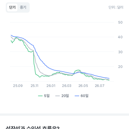
단기
중기
단위 : 달러
Chart
Line chart with 3 lines.
50
View as data table, Chart
The chart has 1 X axis displaying Time. Data ranges from 2
The chart has 1 Y axis displaying values. Data ranges from 10.6
40
30
20
25.09
25.11
26.01
26.03
26.05
26.07
5일
20일
60일
End of interactive chart.
성장성과 수익성 흐름은?