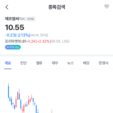
종목검색
에프엠씨
FMC
NYSE
10.
55
-0.23
(-2.13%)
08.06, 장마감
프리마켓
10
.81
+0
.26
(
+2
.42%)
08:05, USD
37명 관심
개요
진단
밸류
재무
뉴스
배당
경쟁사
Chart
Combination chart with 2 data series.
View as data table, Chart
The chart has 1 X axis displaying Time. Data ranges from 202
The chart has 1 Y axis displaying values. Data ranges from 9.945 