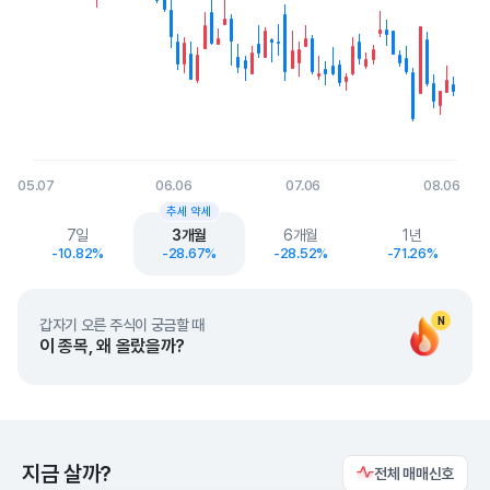
05.07
06.06
07.06
08.06
End of interactive chart.
추세 약세
7일
3개월
6개월
1년
-10.82%
-28.67%
-28.52%
-71.26%
N
갑자기 오른 주식이 궁금할 때
이 종목, 왜 올랐을까?
지금 살까?
전체 매매신호