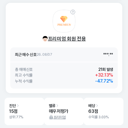
최근 매수 신호 상승률
***.**
최근 매수 신호
26. 08/07
***.**
프리미엄 회원 전용
최근 매수 신호 상승률
***.**
최근 매수 신호
26. 08/07
***.**
총 매매신호
21회 발생
+32.13%
최고 수익률
-47.72%
누적 수익률
진단
밸류
배당
15점
매우저평가
63점
상위 77%
수익률 3.03%
프리미엄