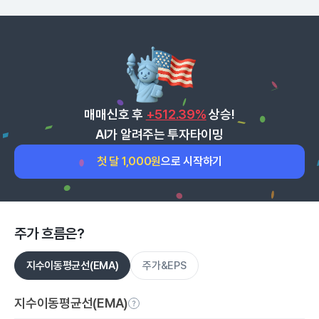
매매신호 후
+512.39%
상승!
AI가 알려주는 투자타이밍
첫 달 1,000원
으로 시작하기
주가 흐름은?
지수이동평균선(EMA)
주가&EPS
지수이동평균선(EMA)