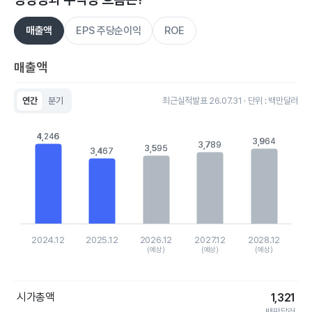
매출액
EPS 주당순이익
ROE
매출액
연간
분기
최근실적발표 26.07.31 · 단위 : 백만달러
Chart
Bar chart with 5 bars.
4,246
4,246
View as data table, Chart
3,964
3,964
3,789
3,789
3,595
3,595
3,467
3,467
The chart has 1 X axis displaying categories.
The chart has 1 Y axis displaying values. Data ranges from 346
2024.12
2025.12
2026.12
2027.12
2028.12
(예상)
(예상)
(예상)
End of interactive chart.
시가총액
1,321
백만달러