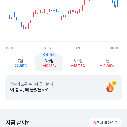
05.06
06.05
07.05
08.05
End of interactive chart.
추세 약세
7일
3개월
6개월
1년
-22.95%
+10.18%
+43.73%
+19.66%
N
갑자기 오른 주식이 궁금할 때
이 종목, 왜 올랐을까?
지금 살까?
전체 매매신호