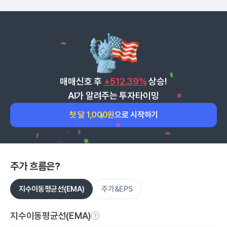
매매신호 후
+512.39%
상승!
AI가 알려주는 투자타이밍
첫 달 1,000원
으로 시작하기
주가 흐름은?
지수이동평균선(EMA)
주가&EPS
지수이동평균선(EMA)