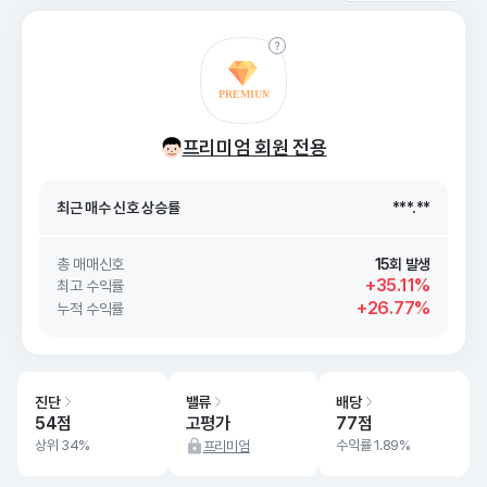
최근 매수 신호 상승률
***.**
프리미엄 회원 전용
최근 매수 신호
26. 08/07
***.**
최근 매수 신호 상승률
***.**
최근 매수 신호
26. 08/07
***.**
총 매매신호
15회 발생
+35.11%
최고 수익률
+26.77%
누적 수익률
진단
밸류
배당
54점
고평가
77점
상위 34%
수익률 1.89%
프리미엄