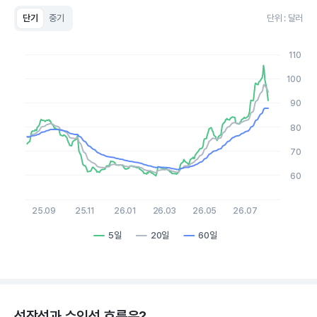
단기
중기
단위 : 달러
Chart
Line chart with 3 lines.
110
View as data table, Chart
The chart has 1 X axis displaying Time. Data ranges from 2
100
The chart has 1 Y axis displaying values. Data ranges from 59.
90
80
70
60
25.09
25.11
26.01
26.03
26.05
26.07
5일
20일
60일
End of interactive chart.
성장성과 수익성 흐름은?