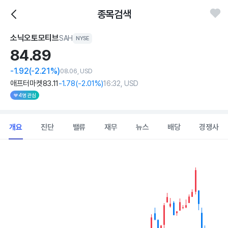
종목검색
소닉오토모티브
SAH
NYSE
84.
89
-1.92
(-2.21%)
08.06, USD
애프터마켓
83
.11
-1
.78
(
-2
.01%)
16:32, USD
4명 관심
개요
진단
밸류
재무
뉴스
배당
경쟁사
Chart
Combination chart with 2 data series.
View as data table, Chart
The chart has 1 X axis displaying Time. Data ranges from 202
The chart has 1 Y axis displaying values. Data ranges from 70.88 