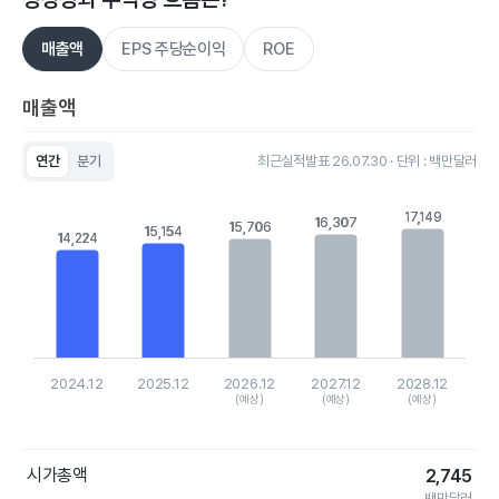
매출액
EPS 주당순이익
ROE
매출액
연간
분기
최근실적발표 26.07.30 · 단위 : 백만달러
Chart
Bar chart with 5 bars.
17,149
17,149
16,307
16,307
View as data table, Chart
15,706
15,706
15,154
15,154
14,224
14,224
The chart has 1 X axis displaying categories.
The chart has 1 Y axis displaying values. Data ranges from 14
2024.12
2025.12
2026.12
2027.12
2028.12
(예상)
(예상)
(예상)
End of interactive chart.
시가총액
2,745
백만달러