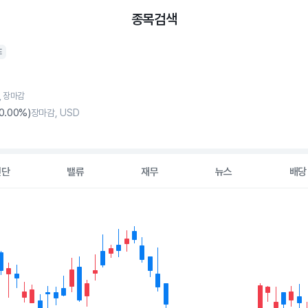
종목검색
E
7, 장마감
0
.00%)
장마감, USD
진단
밸류
재무
뉴스
배당
2 data series.
hart
s displaying Time. Data ranges from 2026-05-11 00:00:00 to 202
displaying values. Data ranges from 69.156 to 82.95.