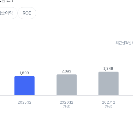
주당순이익
ROE
최근실적발표 
s.
, Chart
is displaying categories.
2,349
2,349
is displaying values. Data ranges from 1525.914 to 2505.666.
2,082
2,082
1,899
1,899
2025.12
2026.12
2027.12
(예상)
(예상)
hart.