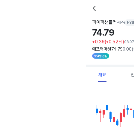
파이퍼샌들러
PIPR
NYS
74.
79
+0.39
(+0.52%)
08.0
애프터마켓
74
.79
0
.00
(
4명 관심
개요
Chart
Combination chart with 
View as data table, C
The chart has 1 X axi
The chart has 1 Y axis 