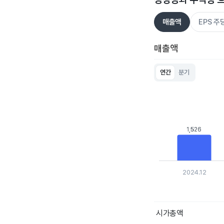
매출액
EPS 
매출액
연간
분기
Chart
Bar chart with 5 bar
View as data table
The chart has 1 X ax
The chart has 1 Y ax
1,526
1,526
2024.12
End of interactive c
시가총액