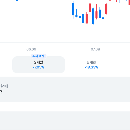
06.09
07.08
t.
추세 약세
3개월
6개월
-7.05%
-18.33%
할 때
?