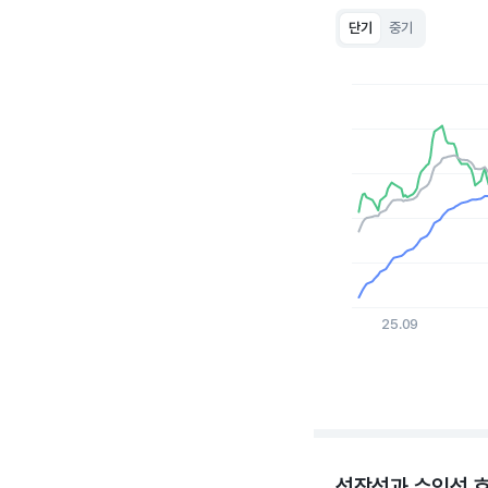
단기
중기
Chart
Line chart with 3 lin
View as data table
The chart has 1 X a
The chart has 1 Y ax
25.09
End of interactive c
성장성과 수익성 