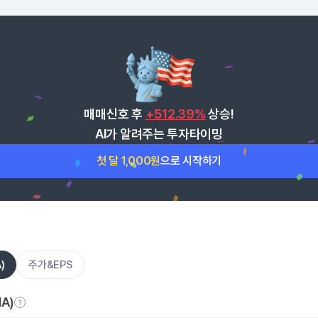
매매신호 후
+512.39%
상승!
AI가 알려주는 투자타이밍
첫 달 1,000원
으로 시작하기
)
주가&EPS
A)