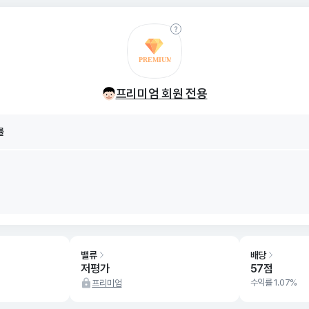
률
8/10
프리미엄 회원 전용
률
8/10
밸류
배당
저평가
57점
수익률 1.07%
프리미엄