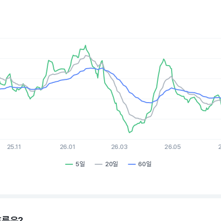
es.
, Chart
xis displaying Time. Data ranges from 2025-08-10 15:00:00 to 2
is displaying values. Data ranges from 71.09 to 93.19.
25.11
26.01
26.03
26.05
5일
20일
60일
hart.
흐름은?