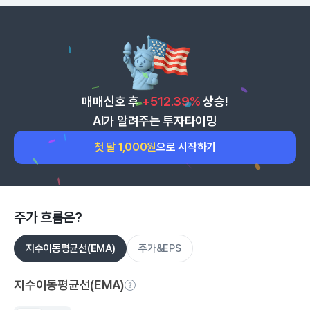
매매신호 후
+512.39%
상승!
AI가 알려주는 투자타이밍
첫 달 1,000원
으로 시작하기
주가 흐름은?
지수이동평균선(EMA)
주가&EPS
지수이동평균선(EMA)