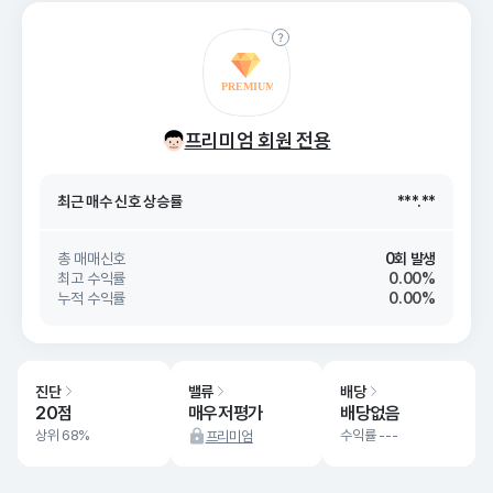
최근 매수 신호 상승률
***.**
프리미엄 회원 전용
최근 매수 신호
26. 08/07
***.**
최근 매수 신호 상승률
***.**
최근 매수 신호
26. 08/07
***.**
총 매매신호
0회 발생
최고 수익률
0.00%
누적 수익률
0.00%
진단
밸류
배당
20점
매우저평가
배당없음
상위 68%
수익률 ---
프리미엄