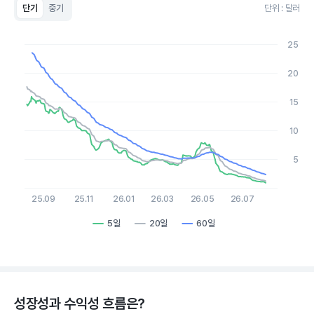
단기
중기
단위 : 달러
Chart
Line chart with 3 lines.
25
View as data table, Chart
The chart has 1 X axis displaying Time. Data ranges from 2
20
The chart has 1 Y axis displaying values. Data ranges from 0.8
15
10
5
25.09
25.11
26.01
26.03
26.05
26.07
5일
20일
60일
End of interactive chart.
성장성과 수익성 흐름은?