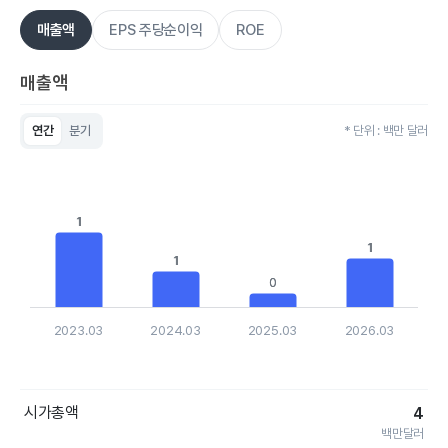
매출액
EPS 주당순이익
ROE
매출액
연간
분기
* 단위 : 백만 달러
Chart
Bar chart with 4 bars.
View as data table, Chart
The chart has 1 X axis displaying categories.
1
1
The chart has 1 Y axis displaying values. Data ranges from 0.
1
1
1
1
0
0
2023.03
2024.03
2025.03
2026.03
End of interactive chart.
시가총액
4
백만달러