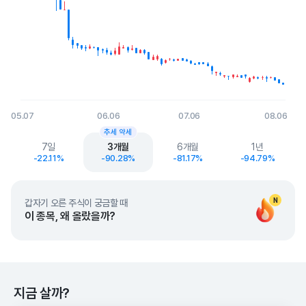
05.07
06.06
07.06
08.06
End of interactive chart.
추세 약세
7일
3개월
6개월
1년
-22.11%
-90.28%
-81.17%
-94.79%
N
갑자기 오른 주식이 궁금할 때
이 종목, 왜 올랐을까?
지금 살까?