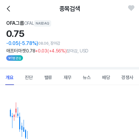
종목검색
OFA그룹
OFAL
NASDAQ
0.
75
-0.05
(-5.78%)
08.06, 장마감
애프터마켓
0
.78
+0
.03
(
+4
.56%)
장마감, USD
1명 관심
개요
진단
밸류
재무
뉴스
배당
경쟁사
Chart
Combination chart with 2 data series.
View as data table, Chart
The chart has 1 X axis displaying Time. Data ranges from 202
The chart has 1 Y axis displaying values. Data ranges from 0.734 t