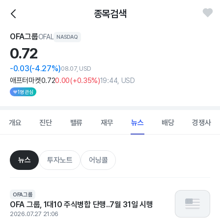
종목검색
OFA그룹
OFAL
NASDAQ
0.
72
-0.03
(-4.27%)
08.07, USD
애프터마켓
0
.72
0
.00
(
+0
.35%)
19:44, USD
1명 관심
개요
진단
밸류
재무
뉴스
배당
경쟁사
뉴스
투자노트
어닝콜
OFA그룹
OFA 그룹, 1대10 주식병합 단행..7월 31일 시행
2026.07.27 21:06