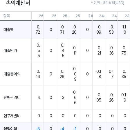
손익계산서
* 단위 : 백만달러(USD)
항목
26.03.31
25.12.31
25.09.30
25.03.31
24.12.31
24.09.30
24.03.31
23
0.
0.
0.
0.
0.
1.1
매출액
0
0
72
71
20
39
53
0
0.
0.
0.
0.
0.
0.
매출원가
5
0
4
0
11
21
36
75
5
5
0.
0.
0.
0.1
0.1
0.
매출총이익
0
0
0
16
26
8
7
35
9
0.
0.
0.
0.1
판매관리비
4
0
3
6
0
35
26
9
6
연구개발비
0
0
0
0
0
0
0
0
영업이익
-8
0
-4
-1
0
0
0
0