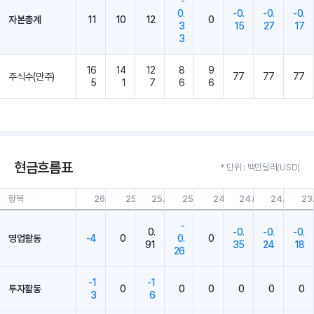
-
0.
-0.
-0.
-0.
자본총계
11
10
12
0
3
15
27
17
3
16
14
12
8
9
주식수(만주)
77
77
77
5
1
7
6
6
현금흐름표
* 단위 : 백만달러(USD)
항목
26.03.31
25.12.31
25.09.30
25.03.31
24.12.31
24.09.30
24.03.31
23
-
0.
-0.
-0.
-0.
영업활동
-4
0
0.
0
91
35
24
18
26
-1
-1
투자활동
0
0
0
0
0
0
3
6