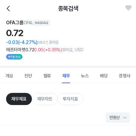
종목검색
OFA그룹
OFAL
NASDAQ
0.
72
-0.03
(-4.27%)
08.07, 장마감
애프터마켓
0
.72
0
.00
(
+0
.35%)
장마감, USD
1명 관심
개요
진단
밸류
재무
뉴스
배당
경쟁사
재무제표
재무차트
투자지표