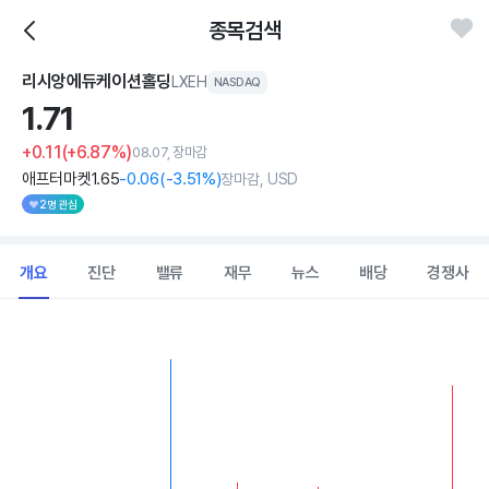
종목검색
리시앙에듀케이션홀딩
LXEH
NASDAQ
1.
71
+0.11
(+6.87%)
08.07, 장마감
애프터마켓
1
.65
-0
.06
(
-3
.51%)
장마감, USD
2명 관심
개요
진단
밸류
재무
뉴스
배당
경쟁사
Chart
Combination chart with 2 data series.
View as data table, Chart
The chart has 1 X axis displaying Time. Data ranges from 202
The chart has 1 Y axis displaying values. Data ranges from 1.02 to