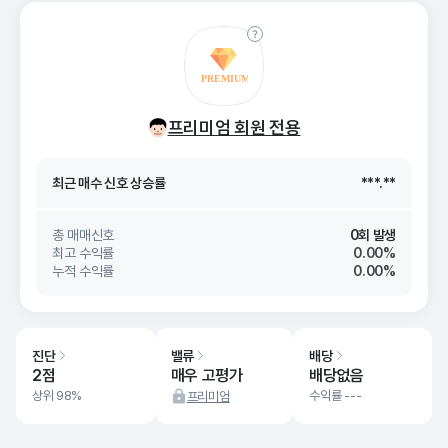
최근 매수 신호 상승률
***.**
프리미엄 회원 전용
최근 매수 신호
26. 08/08
***.**
최근 매수 신호 상승률
***.**
최근 매수 신호
26. 08/08
***.**
총 매매신호
0회 발생
최고 수익률
0.00%
누적 수익률
0.00%
진단
밸류
배당
2점
매우 고평가
배당없음
상위 98%
수익률 ---
프리미엄