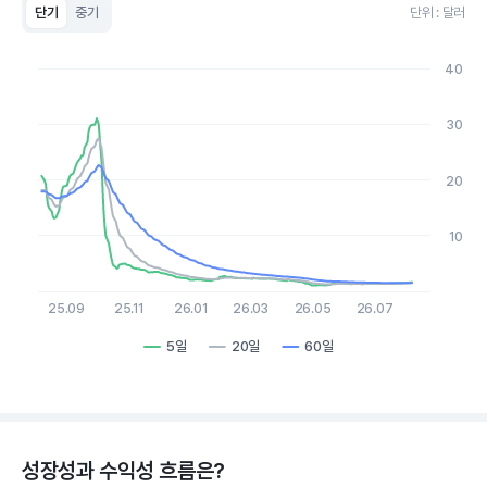
단기
중기
단위 : 달러
Chart
Line chart with 3 lines.
40
View as data table, Chart
The chart has 1 X axis displaying Time. Data ranges from 2
The chart has 1 Y axis displaying values. Data ranges from 1.05
30
20
10
25.09
25.11
26.01
26.03
26.05
26.07
5일
20일
60일
End of interactive chart.
성장성과 수익성 흐름은?