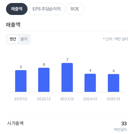
매출액
EPS 주당순이익
ROE
매출액
연간
분기
* 단위 : 백만 달러
Chart
Bar chart with 5 bars.
View as data table, Chart
7
7
The chart has 1 X axis displaying categories.
6
6
The chart has 1 Y axis displaying values. Data ranges from 4.
5
5
4
4
4
4
2021.12
2022.12
2023.12
2024.12
2025.12
End of interactive chart.
시가총액
33
백만달러