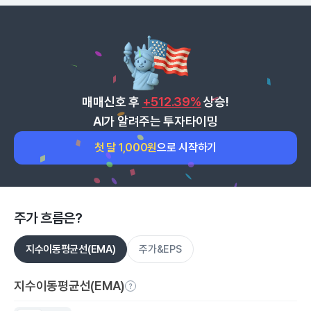
매매신호 후
+512.39%
상승!
AI가 알려주는 투자타이밍
첫 달 1,000원
으로 시작하기
주가 흐름은?
지수이동평균선(EMA)
주가&EPS
지수이동평균선(EMA)