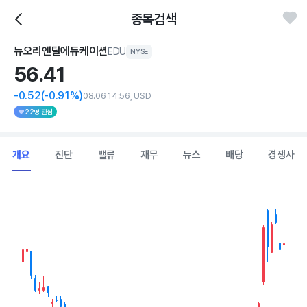
종목검색
뉴오리엔탈에듀케이션
EDU
NYSE
56.
41
-0.52
(-0.91%)
08.06 14:56, USD
22명 관심
개요
진단
밸류
재무
뉴스
배당
경쟁사
Chart
Combination chart with 2 data series.
View as data table, Chart
The chart has 1 X axis displaying Time. Data ranges from 202
The chart has 1 Y axis displaying values. Data ranges from 44.25