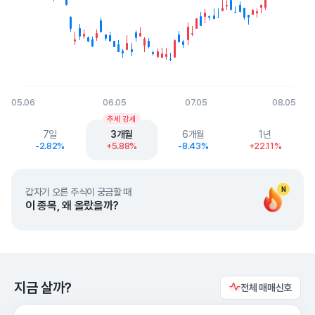
05.06
06.05
07.05
08.05
End of interactive chart.
추세 강세
7일
3개월
6개월
1년
-2.82%
+5.88%
-8.43%
+22.11%
N
갑자기 오른 주식이 궁금할 때
이 종목, 왜 올랐을까?
지금 살까?
전체 매매신호