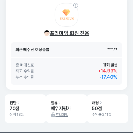
최근 매수 신호 상승률
***.**
프리미엄 회원 전용
최근 매수 신호
26. 08/07
***.**
최근 매수 신호 상승률
***.**
최근 매수 신호
26. 08/07
***.**
총 매매신호
11회 발생
+14.93%
최고 수익률
-17.40%
누적 수익률
진단
밸류
배당
70점
매우저평가
50점
상위 13%
수익률 2.11%
프리미엄