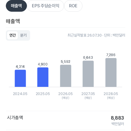
매출액
EPS 주당순이익
ROE
매출액
연간
분기
최근실적발표 26.07.30 · 단위 : 백만달러
Chart
Bar chart with 5 bars.
View as data table, Chart
7,286
7,286
The chart has 1 X axis displaying categories.
6,643
6,643
5,592
5,592
The chart has 1 Y axis displaying values. Data ranges from 43
4,900
4,900
4,314
4,314
2024.05
2025.05
2026.05
2027.05
2028.05
(예상)
(예상)
(예상)
End of interactive chart.
시가총액
8,883
백만달러