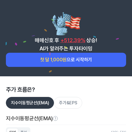
매매신호 후
+512.39%
상승!
AI가 알려주는 투자타이밍
첫 달 1,000원
으로 시작하기
주가 흐름은?
지수이동평균선(EMA)
주가&EPS
지수이동평균선(EMA)