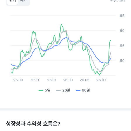
단기
중기
단위 : 달러
Chart
Line chart with 3 lines.
65
View as data table, Chart
The chart has 1 X axis displaying Time. Data ranges from 2
The chart has 1 Y axis displaying values. Data ranges from 45 t
60
55
50
25.09
25.11
26.01
26.03
26.05
26.07
5일
20일
60일
End of interactive chart.
성장성과 수익성 흐름은?