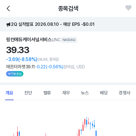
종목검색
2Q 실적발표 2026.08.10 - 예상 EPS -$0.01
링컨에듀케이셔널서비스
LINC
NASDAQ
39.
33
-3.69
(-8.58%)
08.06, 장마감
애프터마켓
39
.11
-0
.22
(
-0
.56%)
장마감, USD
7명 관심
개요
진단
밸류
재무
뉴스
배당
경쟁사
Chart
Combination chart with 2 data series.
View as data table, Chart
The chart has 1 X axis displaying Time. Data ranges from 202
The chart has 1 Y axis displaying values. Data ranges from 36.36 