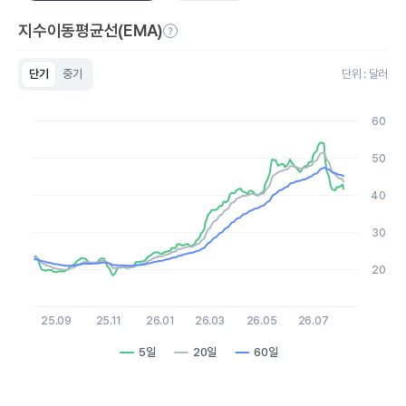
지수이동평균선(EMA)
단기
중기
단위 : 달러
Chart
Line chart with 3 lines.
60
View as data table, Chart
The chart has 1 X axis displaying Time. Data ranges from 2
50
The chart has 1 Y axis displaying values. Data ranges from 18.
40
30
20
25.09
25.11
26.01
26.03
26.05
26.07
5일
20일
60일
End of interactive chart.