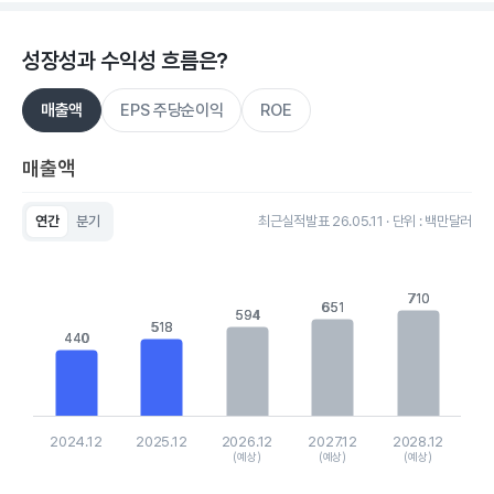
성장성과 수익성 흐름은?
매출액
EPS 주당순이익
ROE
매출액
연간
분기
최근실적발표 26.05.11 · 단위 : 백만달러
Chart
Bar chart with 5 bars.
View as data table, Chart
710
710
The chart has 1 X axis displaying categories.
651
651
594
594
The chart has 1 Y axis displaying values. Data ranges from 4
518
518
440
440
2024.12
2025.12
2026.12
2027.12
2028.12
(예상)
(예상)
(예상)
End of interactive chart.