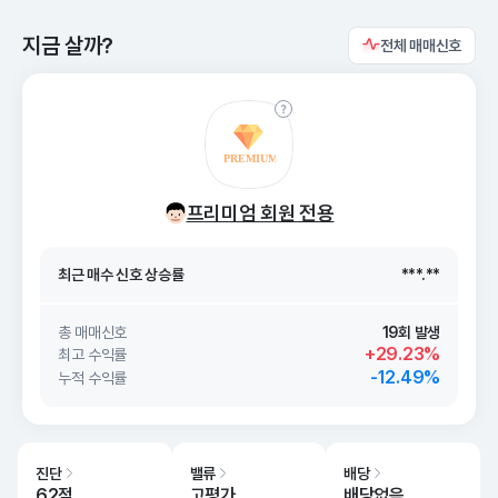
지금 살까?
전체 매매신호
최근 매수 신호 상승률
***.**
프리미엄 회원 전용
최근 매수 신호
26. 08/07
***.**
최근 매수 신호 상승률
***.**
최근 매수 신호
26. 08/07
***.**
총 매매신호
19회 발생
+29.23%
최고 수익률
-12.49%
누적 수익률
진단
밸류
배당
62점
고평가
배당없음