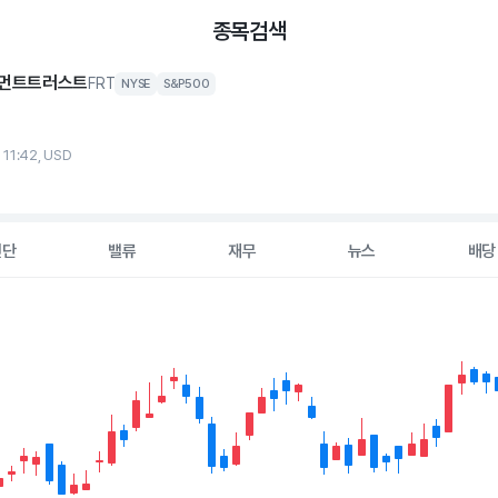
종목검색
먼트트러스트
FRT
NYSE
S&P500
 11:42, USD
진단
밸류
재무
뉴스
배당
2 data series.
hart
s displaying Time. Data ranges from 2026-05-07 00:00:00 to 20
displaying values. Data ranges from 112.673 to 128.21.