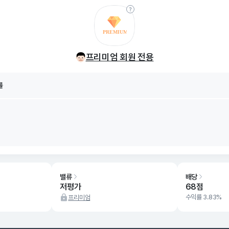
률
8/08
프리미엄 회원 전용
률
8/08
밸류
배당
저평가
68점
수익률 3.83%
프리미엄