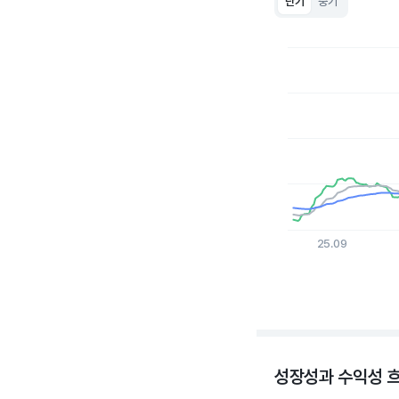
단기
중기
Chart
Line chart with 3 lin
View as data table
The chart has 1 X a
The chart has 1 Y ax
25.09
End of interactive c
성장성과 수익성 