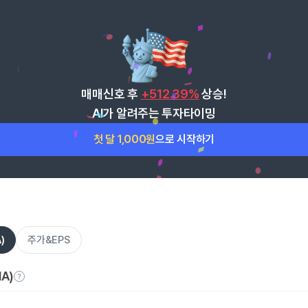
매매신호 후
+512.39%
상승!
AI가 알려주는 투자타이밍
첫 달 1,000원
으로 시작하기
)
주가&EPS
A)