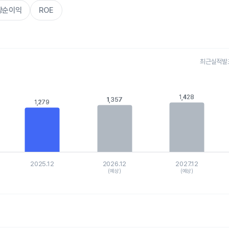
주당순이익
ROE
최근실적발표 
s.
, Chart
1,428
1,428
1,357
1,357
is displaying categories.
1,279
1,279
xis displaying values. Data ranges from 1202.452 to 1506.70539.
2025.12
2026.12
2027.12
(예상)
(예상)
hart.