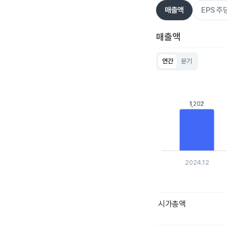
매출액
EPS 
매출액
연간
분기
Chart
Bar chart with 5 bar
View as data table
The chart has 1 X ax
1,202
1,202
The chart has 1 Y a
2024.12
End of interactive c
시가총액