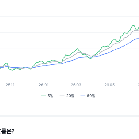
es.
, Chart
xis displaying Time. Data ranges from 2025-08-07 15:00:00 to 
is displaying values. Data ranges from 91.95 to 125.98.
25.11
26.01
26.03
26.05
5일
20일
60일
hart.
흐름은?