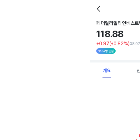
페더럴리얼티인베스트
118.
88
+0.97
(+0.82%)
08.07
34명 관심
개요
Chart
Combination chart with 
View as data table, C
The chart has 1 X axi
The chart has 1 Y axis 