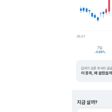
05.07
End of interactive char
7일
-4.98%
갑자기 오른 주식이 궁금
이 종목, 왜 올랐을까
지금 살까?