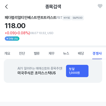
종목검색
페더럴리얼티인베스트먼트트러스트
FRT
NYSE
S&P500
118.
00
+0.09
(+0.08%)
08.07 10:32, USD
34명 관심
개요
진단
밸류
재무
뉴스
배당
경쟁사
AI가 알려주는 매매신호와 종목추천!
첫 달
미국주식은 초이스스탁US
1,000원