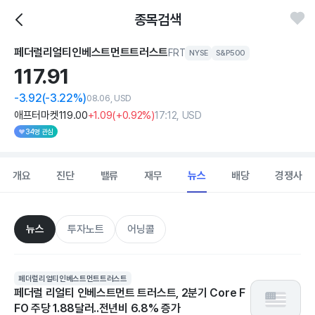
종목검색
페더럴리얼티인베스트먼트트러스트
FRT
NYSE
S&P500
117.
91
-3.92
(-3.22%)
08.06, USD
애프터마켓
119
.00
+1
.09
(
+0
.92%)
17:12, USD
34명 관심
개요
진단
밸류
재무
뉴스
배당
경쟁사
뉴스
투자노트
어닝콜
페더럴리얼티인베스트먼트트러스트
페더럴 리얼티 인베스트먼트 트러스트, 2분기 Core F
FO 주당 1.88달러..전년비 6.8% 증가