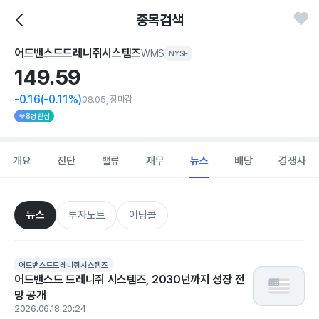
종목검색
어드밴스드드레니쥐시스템즈
WMS
NYSE
149.
59
-0.16
(-0.11%)
08.05, 장마감
8명 관심
개요
진단
밸류
재무
뉴스
배당
경쟁사
뉴스
투자노트
어닝콜
어드밴스드드레니쥐시스템즈
어드밴스드 드레니쥐 시스템즈, 2030년까지 성장 전
망 공개
2026.06.18 20:24