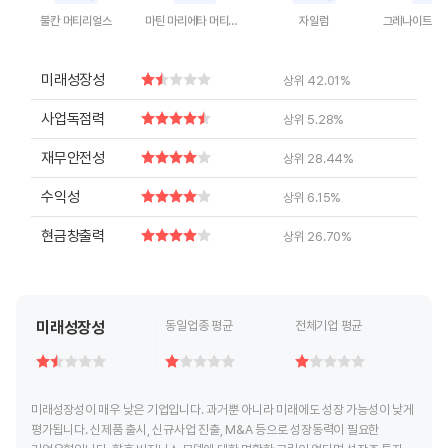
불칸 머티리얼스
마틴 마리에타 머티리얼스
자일럼
End of interactive chart.
End of interactive chart.
End of interactive chart.
End of inte
미래성장성
상위 42.01%
사업독점력
상위 5.28%
재무안전성
상위 28.44%
수익성
상위 6.15%
현금창출력
상위 26.70%
미래성장성
동일업종 평균
전체기업 평균
미래성장성이 매우 낮은 기업입니다. 과거뿐 아니라 미래에도 성장 가능성이 낮게
평가됩니다. 신제품 출시, 신규사업 진출, M&A 등으로 성장동력이 필요한