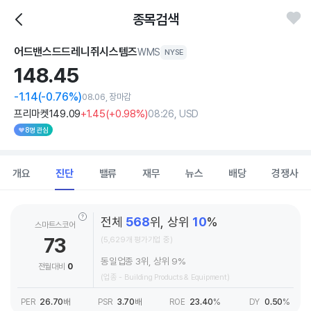
종목검색
어드밴스드드레니쥐시스템즈
WMS
NYSE
148.
45
-1.14
(-0.76%)
08.06, 장마감
프리마켓
149
.09
+1
.45
(
+0
.98%)
08:26, USD
8명 관심
개요
진단
밸류
재무
뉴스
배당
경쟁사
전체
568
위, 상위
10
%
스마트스코어
73
(5,629개 평가기업 중)
동일업종 3위, 상위 9%
전월대비
0
(업종 - Building Products & Equipment)
PER
26.70
배
PSR
3.70
배
ROE
23.40
%
DY
0.50
%