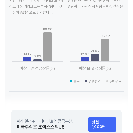
기업유형입니다. 향후 비지니스 모델에 대한 명확한 그림이 없다면 성장주 투자
검토 대상 기업으로는 부적절합니다. 미래성장성은 과거 실적과 향후 예상 실적을
추정해 종합적으로 평가합니다.
Chart
Chart
Bar chart with 3 data series.
Bar chart with 3 data series.
86.38
View as data table, Chart
View as data table, Chart
65.87
The chart has 1 X axis displaying categories.
The chart has 1 X axis displaying
The chart has 1 Y axis displaying values. Data ranges from 7.
The chart has 1 Y axis displayin
21.67
13.12
12.98
7.01
예상 매출액 성장률(%)
예상 EPS 성장률(%)
End of interactive chart.
End of interactive chart.
종목
업종평균
전체평균
AI가 알려주는 매매신호와 종목추천!
첫 달
미국주식은 초이스스탁US
1,000원