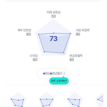
Chart
Chart with 2 data series.
미래 성장성
View as data table, Chart
30
The chart has 1 X axis displaying categories.
The chart has 1 Y axis displaying values. Data ranges from 0 to
재무 안전성
사업 독점력
80
90
73
수익성
현금창출력
80
85
End of interactive chart.
최신
전년동기
과거 스코어는?
불칸 머티리얼스
마틴 마리에타 머티리얼스
자일럼
그레나이트 컨스트
Chart with 5 data points.
Chart with 5 data points.
Chart with 5 data points.
Chart with 
View as data table, 불칸 머티리얼스
View as data table, 마틴 마리에타 머티리얼스
View as data table, 자일럼
View as
The chart has 1 X axis displaying categories.
The chart has 1 X axis displaying categories.
The chart has 1 X axis displ
The chart h
The chart has 1 Y axis displaying values. Data ranges from 15 t
The chart has 1 Y axis displaying values. Dat
The chart has 1 Y axis displ
The chart h