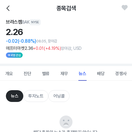
종목검색
브라스켐
BAK
NYSE
2.
26
-0.02
(-0.88%)
08.05, 장마감
애프터마켓
2
.36
+0
.01
(
+4
.19%)
장마감, USD
4명 관심
개요
진단
밸류
재무
뉴스
배당
경쟁사
뉴스
투자노트
어닝콜