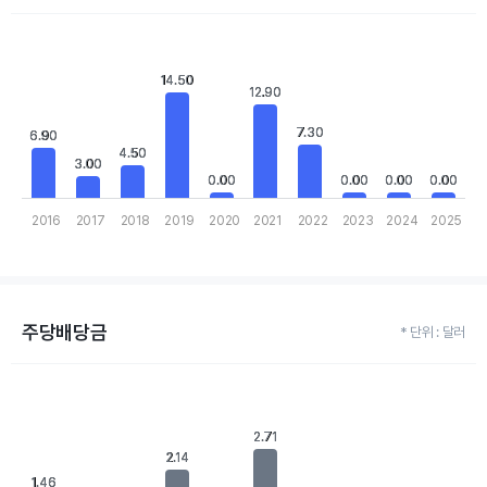
Chart
Bar chart with 10 bars.
View as data table, Chart
14.50
14.50
The chart has 1 X axis displaying categories.
12.90
12.90
The chart has 1 Y axis displaying values. Data ranges from 0 to 1
7.30
7.30
6.90
6.90
4.50
4.50
3.00
3.00
0.00
0.00
0.00
0.00
0.00
0.00
0.00
0.00
2016
2017
2018
2019
2020
2021
2022
2023
2024
2025
End of interactive chart.
주당배당금
* 단위 : 달러
Chart
Bar chart with 10 bars.
View as data table, Chart
2.71
2.71
The chart has 1 X axis displaying categories.
2.14
2.14
The chart has 1 Y axis displaying values. Data ranges from 0 to 2
1.46
1.46