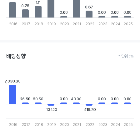
1.11
1.11
0.78
0.78
0.67
0.67
0.00
0.00
0.00
0.00
0.00
0.00
0.00
0.00
2016
2017
2018
2019
2020
2021
2022
2023
2024
2025
End of interactive chart.
배당성향
* 단위 : %
Chart
Bar chart with 10 bars.
7,030.30
7,030.30
View as data table, Chart
The chart has 1 X axis displaying categories.
The chart has 1 Y axis displaying values. Data ranges from -419
26.50
26.50
60.50
60.50
0.00
0.00
43.00
43.00
0.00
0.00
0.00
0.00
0.00
0.00
-134.10
-134.10
-419.20
-419.20
2016
2017
2018
2019
2020
2021
2022
2023
2024
2025
End of interactive chart.