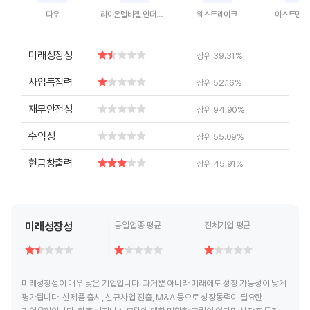
다우
라이온델바젤 인더스트리즈
웨스트레이크
이스트만 
End of interactive chart.
End of interactive chart.
End of interactive chart.
End of inte
미래성장성
상위 39.31%
사업독점력
상위 52.16%
재무안전성
상위 94.90%
수익성
상위 55.09%
현금창출력
상위 45.91%
미래성장성
동일업종 평균
전체기업 평균
미래성장성이 매우 낮은 기업입니다. 과거뿐 아니라 미래에도 성장 가능성이 낮게
평가됩니다. 신제품 출시, 신규사업 진출, M&A 등으로 성장동력이 필요한