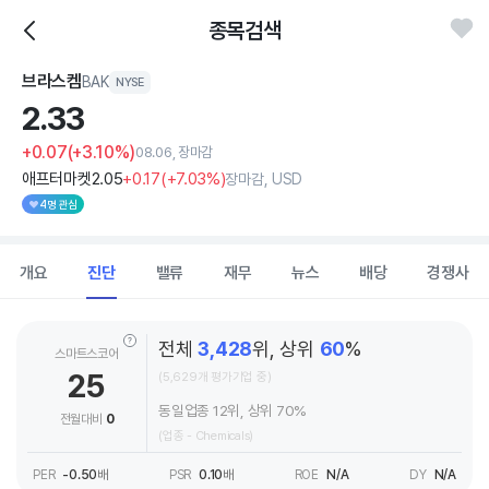
종목검색
브라스켐
BAK
NYSE
2.
33
+0.07
(+3.10%)
08.06, 장마감
애프터마켓
2
.05
+0
.17
(
+7
.03%)
장마감, USD
4명 관심
개요
진단
밸류
재무
뉴스
배당
경쟁사
전체
3,428
위, 상위
60
%
스마트스코어
25
(5,629개 평가기업 중)
동일업종 12위, 상위 70%
전월대비
0
(업종 - Chemicals)
PER
-0.50
배
PSR
0.10
배
ROE
N/A
DY
N/A