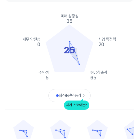
Chart
Chart with 2 data series.
미래 성장성
View as data table, Chart
35
The chart has 1 X axis displaying categories.
The chart has 1 Y axis displaying values. Data ranges from 0 to
재무 안전성
사업 독점력
0
20
25
수익성
현금창출력
5
65
End of interactive chart.
최신
전년동기
과거 스코어는?
다우
라이온델바젤 인더스트리즈
웨스트레이크
이스트만 케미컬
Chart with 5 data points.
Chart with 5 data points.
Chart with 5 data points.
Chart with 
View as data table, 다우
View as data table, 라이온델바젤 인더스트리
View as data table, 웨
View as
The chart has 1 X axis displaying categories.
The chart has 1 X axis displaying categories.
The chart has 1 X axis displ
The chart h
The chart has 1 Y axis displaying values. Data ranges from 0 to
The chart has 1 Y axis displaying values. Data
The chart has 1 Y axis displ
The chart h