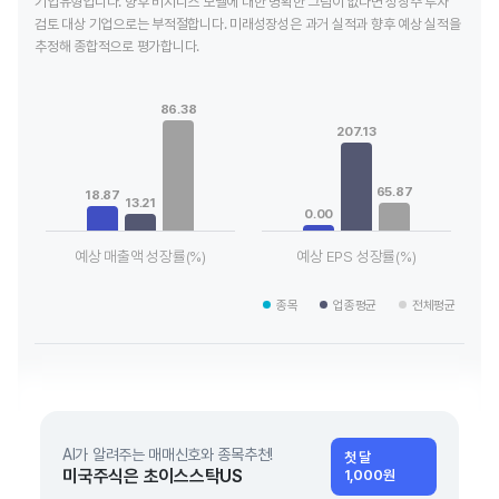
기업유형입니다. 향후 비지니스 모델에 대한 명확한 그림이 없다면 성장주 투자
검토 대상 기업으로는 부적절합니다. 미래성장성은 과거 실적과 향후 예상 실적을
추정해 종합적으로 평가합니다.
Chart
Chart
Bar chart with 3 data series.
Bar chart with 3 data series.
86.38
View as data table, Chart
View as data table, Chart
207.13
The chart has 1 X axis displaying categories.
The chart has 1 X axis displaying
The chart has 1 Y axis displaying values. Data ranges from 13
The chart has 1 Y axis displaying
65.87
18.87
13.21
0.00
예상 매출액 성장률(%)
예상 EPS 성장률(%)
End of interactive chart.
End of interactive chart.
종목
업종평균
전체평균
AI가 알려주는 매매신호와 종목추천!
첫 달
미국주식은 초이스스탁US
1,000원