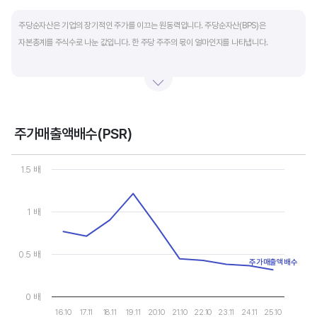
End of interactive chart.
주당순자산은 기업의 장기적인 주가를 이끄는 원동력입니다. 주당순자산(BPS)은
자본총계를 주식수로 나눈 값입니다. 한 주당 주주의 몫이 얼마인지를 나타냅니다.
자본총계는 기본적으로 주주의 몫입니다. 자본총계는 주주가 증자에 참여해 돈을 내는
자본금과 자본잉여금, 순이익을 매년 쌓아 적립한 이익잉여금, 금융상품이나 환율변동
등으로 번 기타포괄이익 등으로 구성됩니다. 기본적으로 사업을 잘해 순이익을 많이 낼수록
자본총계가 빠른 속도로 증가합니다. 이에따라 주가도 오르게 됩니다.
주가매출액배수(PSR)
Chart
그러나, 미국 기업은 한국 기업에 비해 많은 배당금 지급과 자사주 매입 및 소각을 통해
Line chart with 10 data points.
1.5 배
자본을 크게 늘리지 않는 경우가 많습니다. 이에따라 부채비율(=부채/자본*100%)이나
View as data table, Chart
The chart has 1 X axis displaying categories.
자기자본이익률(순이익/자본총계*100%)처럼 분모에 자본총계를 넣어 계산하는
The chart has 1 Y axis displaying values. Data ranges from 0.314
1 배
투자지표는 한국 기업에 비해 상대적으로 높게 나옵니다. 이런 부분을 감안해 미국 기업의
부채비율, 차입금 비중, 주가순자산배수 등을 판단하는 것이 좋습니다.
0.5 배
주가매출액배수
0 배
16.10
17.11
18.11
19.11
20.10
21.10
22.10
23.11
24.11
25.10