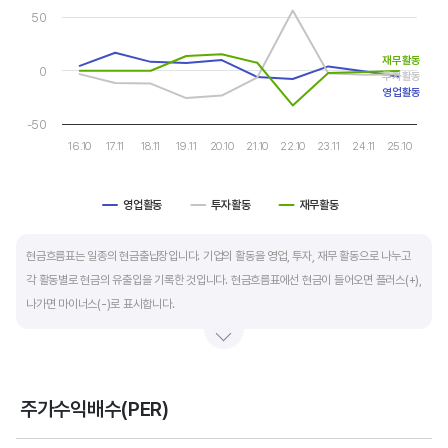
The chart has 1 Y axis displaying values. Data ranges from -32
자금 운영에 유리합니다.
50
재무활동
운전자본 회전일수는 매출채권 회전일수 + 재고자산 회전일수 - 매입채무 회전일수로
0
투자활동
계산합니다. 매출채권 회전일수는 제품 판매 후 거래처로부터 현금으로 회수하는데 걸리는
영업활동
일수를 말하며 낮을수록 좋습니다. 재고자산 회전일수는 원재료를 매입해 생산, 판매할
-50
때까지 걸리는 일수를 말하며 낮을수록 좋습니다. 매입채무 회전일수는 원재료 매입 후
16.10
17.11
18.11
19.11
20.10
21.10
22.10
23.11
24.11
25.10
거래처에 대금을 지급할때까지 걸리는 일수를 말하며 높을수록 기업에는 좋지만,
거래처에는 대금을 늦게 지급한다는 의미라 상생이란 측면에선 고려해야할 부분도
영업활동
투자활동
재무활동
있습니다.
End of interactive chart.
현금흐름표는 일종의 현금출납장입니다. 기업의 활동을 영업, 투자, 재무 활동으로 나누고
각 활동별로 현금의 유출입을 기록한 것입니다. 현금흐름표에선 현금이 들어오면 플러스(+),
나가면 마이너스(-)로 표시합니다.
영업활동 현금흐름은 순이익을 기본으로 영업활동에서 생긴 현금유출입을 말합니다. 우량
기업의 영업활동 현금흐름은 플러스(+)를 꾸준히 유지합니다.
주가수익배수(PER)
투자활동 현금흐름은 기업의 기계 및 공장증설이나 금융자산 거래에서 발생하는
Chart