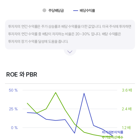
주당배당금
배당수익률
End of interactive chart.
투자자의 연간 수익률은 주가 상승률과 배당 수익률을 더한 값입니다. 미국 주식에 투자하면
투자자의 연간 수익률 중 배당이 차지하는 비율은 20~30% 입니다. 배당 수익률은
투자자의 장기 수익률 달성에 도움을 줍니다.
배당은 기업의 순이익 중 일부를 주주에게 현금 또는 주식으로 나눠주는 것입니다. 우량
기업은 배당금을 매년 꾸준히 늘려 지급합니다. 시가배당률은 주식 매수가 대비
주당배당금의 비율입니다. 예를 들어 A 주식을 주당 100 달러에 매수하고 주당배당금으로
ROE 와 PBR
5 달러를 받았다면, 시가배당률은 5%(=5달러/100달러*100%)가 됩니다. 시가배당률이
Chart
정기 예금금리의 1.5 배 이상이면 매력적인 배당주로 볼 수 있습니다. 정기 예금금리가 1%
Line chart with 2 lines.
50 %
3.6 배
라고 하면, 시가배당률은 1.5% 이상이면 배당 매력이 있는 기업이고 배당수익률은
View as data table, Chart
The chart has 1 X axis displaying categories.
높을수록 좋습니다.
The chart has 2 Y axes displaying values, and values.
25 %
2.4 배
0 %
1.2 배
자기자본이익률
주가순자산배수