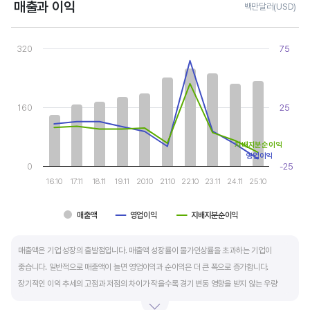
매출과 이익
백만달러(USD)
Chart
Combination chart with 3 data series.
320
75
View as data table, Chart
The chart has 1 X axis displaying categories.
The chart has 2 Y axes displaying values, and values.
160
25
지배지분순이익
영업이익
0
-25
16.10
17.11
18.11
19.11
20.10
21.10
22.10
23.11
24.11
25.10
매출액
영업이익
지배지분순이익
End of interactive chart.
매출액은 기업 성장의 출발점입니다. 매출액 성장률이 물가인상률을 초과하는 기업이
좋습니다. 일반적으로 매출액이 늘면 영업이익과 순이익은 더 큰 폭으로 증가합니다.
장기적인 이익 추세의 고점과 저점의 차이가 작을수록 경기 변동 영향을 받지 않는 우량
기업입니다.