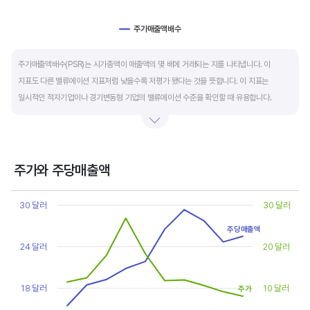
주가매출액배수
End of interactive chart.
주가매출액배수(PSR)는 시가총액이 매출액의 몇 배에 거래되는 지를 나타냅니다. 이
지표도 다른 밸류에이션 지표처럼 낮을수록 저평가 됐다는 것을 뜻합니다. 이 지표는
일시적인 적자기업이나 경기변동형 기업의 밸류에이션 수준을 확인할 때 유용합니다.
켄 피셔는 PSR이 1.5 이하면 싸고, 3~6배까지 올랐다면 매도 시점이라고 조언합니다.
주가와 주당매출액
Chart
Line chart with 2 lines.
30 달러
30 달러
View as data table, Chart
The chart has 1 X axis displaying categories.
주당매출액
The chart has 2 Y axes displaying values, and values.
24 달러
20 달러
18 달러
10 달러
주가