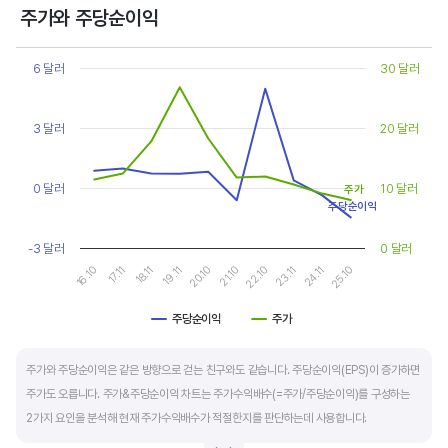
상대적으로 싸게 거래된다고 판단합니다.
주가와 주당순이익
Chart
또한, 기업의 10년 정도의 장기적인 주가수익배수 추이를 함께 보는 것이 좋습니다.
Line chart with 2 lines.
6 달러
30 달러
순이익이 성장할때와 감소할때 주가수익배수는 다르게 평가받습니다. 순이익 성장률이
View as data table, Chart
The chart has 1 X axis displaying categories.
높으면 주가수익배수도 높게 평가 받습니다. 이는 순이익 성장률이 높으면 주가도 크게
The chart has 2 Y axes displaying values, and values.
3 달러
20 달러
상승한다는 뜻입니다.
10년 간 장기적인 주가수익배수의 움직임과 최고, 최저점을 확인한 후, 현재 시점
0 달러
10 달러
주가
주가수익배수와 비교해 주가가 싼지 비싼지를 평가하는게 좋습니다. 일반적으로 장기적인
주당순이익
주가수익배수의 평균 정도에 있으면 매수를 검토하고, 역사적인 최고점 수준에 있다면
-3 달러
0 달러
이익이 더 성장할 수 있을지 더 꼼꼼히 살피고 유의해야 합니다.
16.10
17.11
18.11
19.11
20.10
21.10
22.10
23.11
24.11
25.10
주당순이익
주가
End of interactive chart.
주가와 주당순이익은 같은 방향으로 걷는 친구와도 같습니다. 주당순이익(EPS)이 증가하면
주가도 오릅니다. 주가&주당순이익 차트는 주가수익배수(=주가/주당순이익)를 구성하는
2가지 요인을 분석해 현재 주가수익배수가 적절한지를 판단하는데 사용합니다.