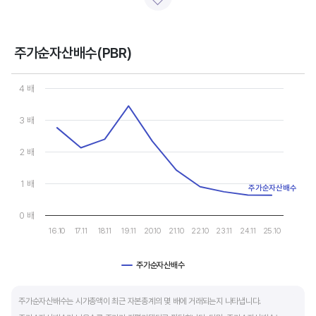
일반적으로 아래 4가지 유형으로 분석할 수 있습니다.
- 강력매수 검토 : 주당순이익 증가, 주가 하락 또는 횡보
- 매수 검토 : 주당순이익 증가, 주가 상승
주가순자산배수(PBR)
- 매도 검토 : 주당순이익 감소, 주가 횡보 또는 하락
Chart
- 강력매도 검토 : 주당순이익 감소, 주가 상승
Line chart with 10 data points.
4 배
View as data table, Chart
The chart has 1 X axis displaying categories.
주당순이익이 증가해도 시장 전체적인 악재로 주가가 급락하면 좋은 매수 기회가 됩니다.
3 배
The chart has 1 Y axis displaying values. Data ranges from 0.62
주가수익배수(PER) 차트와 함께 분석하면 더 유용합니다.
2 배
1 배
주가순자산배수
0 배
16.10
17.11
18.11
19.11
20.10
21.10
22.10
23.11
24.11
25.10
주가순자산배수
End of interactive chart.
주가순자산배수는 시가총액이 최근 자본총계의 몇 배에 거래되는지 나타냅니다.