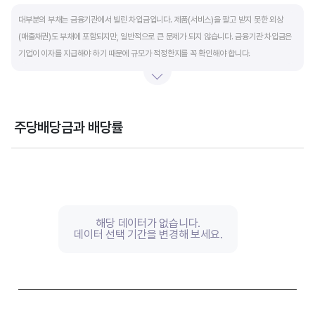
End of interactive chart.
대부분의 부채는 금융기관에서 빌린 차입금입니다. 제품(서비스)을 팔고 받지 못한 외상
(매출채권)도 부채에 포함되지만, 일반적으로 큰 문제가 되지 않습니다. 금융기관 차입금은
기업이 이자를 지급해야 하기 때문에 규모가 적정한지를 꼭 확인해야 합니다.
부채비율과 유동비율은 기업의 단기적인 재무 안전성을 나타냅니다. 부채비율은 낮을수록,
유동비율은 높을수록 재무 안전성이 높은 기업입니다. 이 비율도 동종 산업내 경쟁사와
비교해서 보는 것이 좋습니다. 그외 이자보상배율과 현금흐름표를 함께 체크하면, 부도
주당배당금과 배당률
위험이 있는 기업을 쉽게 걸러낼 수 있습니다.
Chart
Combination chart with 2 data series.
View as data table, Chart
The chart has 1 X axis displaying categories.
The chart has 2 Y axes displaying values, and values.
해당 데이터가 없습니다.
데이터 선택 기간을 변경해 보세요.