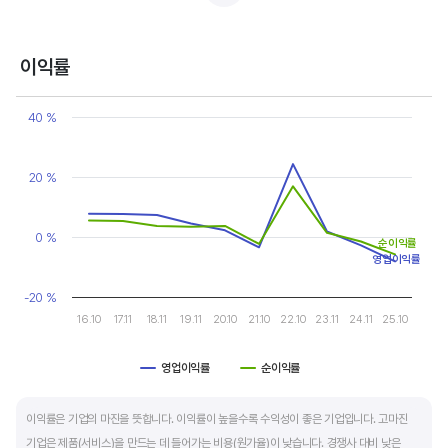
반면, 경기에 민감한 철강, 화학, 조선, 자동차 산업은 경기 변동에 따라 이익의 변동 폭이
매우 클뿐 아니라 수년간 매출액 감소가 이어지기도 합니다. 심할 경우 경기 변동에 따라
이익률
순이익이 흑자와 적자를 반복하는 경우도 있습니다.
Chart
Line chart with 2 lines.
40 %
매출액, 영업이익, 순이익 모두 우상향 하는 기업은 주가도 꾸준히 상승합니다. 주가 상승의
View as data table, Chart
The chart has 1 X axis displaying categories.
출발점이 꾸준한 매출액 증가에서 시작한다는 점을 기억해야 합니다.
The chart has 1 Y axis displaying values. Data ranges from -8.1
20 %
0 %
순이익률
영업이익률
-20 %
16.10
17.11
18.11
19.11
20.10
21.10
22.10
23.11
24.11
25.10
영업이익률
순이익률
End of interactive chart.
이익률은 기업의 마진을 뜻합니다. 이익률이 높을수록 수익성이 좋은 기업입니다. 고마진
기업은 제품(서비스)을 만드는 데 들어가는 비용(원가율)이 낮습니다. 경쟁사 대비 낮은