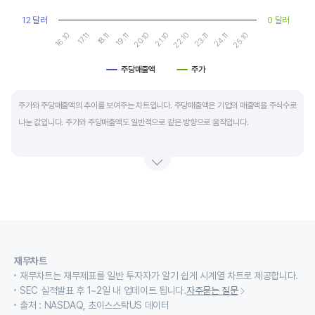
12 달러
0 달러
17.11
22.10
16.10
21.10
20.10
25.10
19.11
24.11
18.11
23.11
주당매출액
주가
End of interactive chart.
주가와 주당매출액의 추이를 보여주는 차트입니다. 주당매출액은 기업의 매출액을 주식수로
나눈 값입니다. 주가와 주당매출액도 일반적으로 같은 방향으로 움직입니다.
적자 등으로 인해 순이익이 마이너스(-)인 기업의 주가수익배수(PER)나 주가현금흐름배수
(PCR)로 밸류에이션을 측정하기에는 한계가 있을때 PSR 지표를 활용합니다.
경기변동형 기업이나 턴 어라운드 기업의 밸류에이션을 가늠할때도 유용합니다.
재무차트
재무차트는 재무제표를 일반 투자자가 알기 쉽게 시계열 차트로 제공합니다.
SEC 실적발표 후 1~2일 내 업데이트 됩니다.
자주묻는 질문
출처 : NASDAQ, 초이스스탁US 데이터