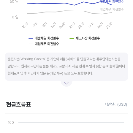
50 일
매출채권 회전일수
매입채무 회전일수
0 일
16.10
17.11
18.11
19.11
20.10
21.10
22.10
23.11
24.11
25.10
매출채권 회전일수
재고자산 회전일수
매입채무 회전일수
End of interactive chart.
운전자본(Working Capital)은 기업이 제품(서비스)를 만들고 파는데 투입되는 자본을
말합니다. 원재료 구입비는 물론 재고도 포함되며, 제품 판매 후 받지 못한 돈(매출채권)이나
원재료 매입 후 지급하지 않은 돈(매입채무) 등을 모두 포함합니다.
제조업의 운전자본 규모는 기업의 매출액 규모와 연동됩니다. 매출액이 많으면 제품생산을
위해 투입할 원재료 비용이나 매출채권도 더 많이 필요하기 때문에 운전자본 규모도
높습니다. 따라서 운전자본 규모 보다는 현금이 잘 돌고 있는지를 확인할 수 있는 운전자본
현금흐름표
백만달러(USD)
회전일수를 확인하는 것이 좋습니다.
Chart
Line chart with 3 lines.
100
운전자본 회전일수는 낮을 수록 좋습니다. 운전자본 회전일수가 낮으면 회사의 현금 회전이
View as data table, Chart
The chart has 1 X axis displaying categories.
빠릅니다. 현금 → 원재료 → 제품 → 매출채권 → 현금으로 회수되는 기간이 짧아 회사의