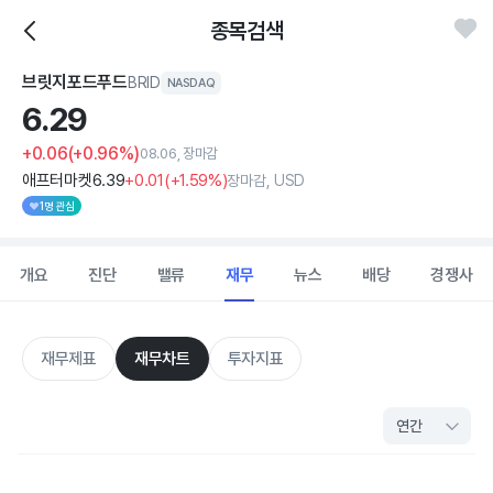
종목검색
브릿지포드푸드
BRID
NASDAQ
6.
29
+0.06
(+0.96%)
08.06, 장마감
애프터마켓
6
.39
+0
.01
(
+1
.59%)
장마감, USD
1명 관심
개요
진단
밸류
재무
뉴스
배당
경쟁사
재무제표
재무차트
투자지표