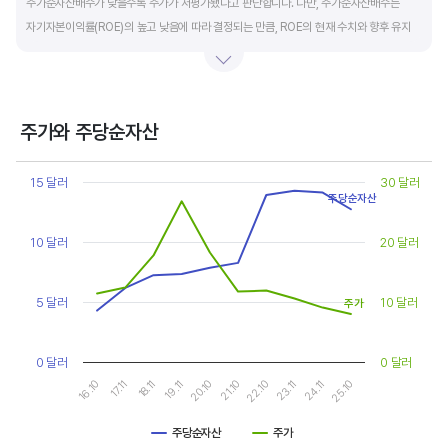
주가순자산배수가 낮을수록 주가가 저평가됐다고 판단합니다. 다만, 주가순자산배수는
자기자본이익률(ROE)의 높고 낮음에 따라 결정되는 만큼, ROE의 현재 수치와 향후 유지
가능성에 대한 분석이 필요합니다.
일반적으로 ROE가 높으면 PBR도 높습니다. ROE가 높지만 다른 기업에 비해 PBR이 낮게
거래되면 주가가 저평가된 것으로 판단합니다. ROE&PBR 차트를 함께 보고 분석하는 것을
주가와 주당순자산
추천합니다.
Chart
Line chart with 2 lines.
15 달러
30 달러
기업의 10년 정도의 장기적인 주가순자산배수 추이를 확인하는 것이 좋습니다.
View as data table, Chart
주당순자산
The chart has 1 X axis displaying categories.
주가순자산배수는 자기자본이익률이 높을때와 낮을때에 따라 다르게 평가받습니다. 현재
The chart has 2 Y axes displaying values, and values.
10 달러
20 달러
ROE와 비슷한 ROE를 기록한 과거년도를 찾고, 그 당시 시장에서 평가 받은
주가순자산배수(PBR)를 확인해 현재 주가의 저평가 여부를 판단하는 것이 좋습니다.
5 달러
10 달러
주가
0 달러
0 달러
17.11
22.10
16.10
21.10
20.10
25.10
19.11
24.11
18.11
23.11
주당순자산
주가