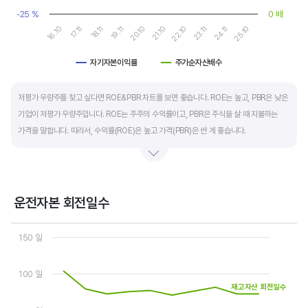
-25 %
0 배
19.11
24.11
20.10
25.10
16.10
21.10
17.11
22.10
18.11
23.11
자기자본이익률
주가순자산배수
End of interactive chart.
저평가 우량주를 찾고 싶다면 ROE&PBR 차트를 보면 좋습니다. ROE는 높고, PBR은 낮은
기업이 저평가 우량주입니다. ROE는 주주의 수익률이고, PBR은 주식을 살 때 지불하는
가격을 말합니다. 따라서, 수익률(ROE)은 높고 가격(PBR)은 싼 게 좋습니다.
일반적으로는 ROE가 높으면 PBR도 높습니다. 그러나, 개별 기업의 이익과 관계없이 시장
급락이나 외부 충격 등으로 가격(PBR)이 하락하면 좋은 매수 기회가 됩니다.
운전자본 회전일수
ROE는 자기자본이익률이라고 하며 (순이익/자본총계)*100% 로 계산합니다. PBR은
Chart
주가순자산배수라고 하며 (시가총액/자본총계)로 계산합니다. 동종 산업 내 경쟁사와
Line chart with 3 lines.
150 일
ROE&PBR을 비교해서 보면 더 유용합니다.
View as data table, Chart
The chart has 1 X axis displaying categories.
The chart has 2 Y axes displaying values, and values.
100 일
재고자산 회전일수