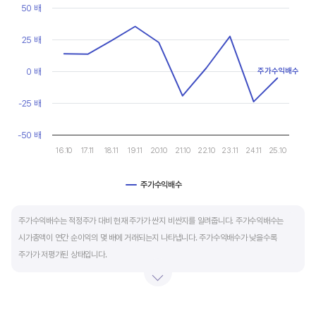
현금유출입을 말합니다. 일반적으로 성장을 위한 투자 집행으로 현금이 유출되기 때문에
Line chart with 10 data points.
50 배
마이너스(-)로 나타납니다.
View as data table, Chart
The chart has 1 X axis displaying categories.
25 배
The chart has 1 Y axis displaying values. Data ranges from -23.
재무활동 현금흐름은 증자, 차입, 배당을 통해 발생하는 현금유출입을 뜻합니다.
영업활동으로 충분한 현금을 벌고 있는 기업은 금융기관의 차입금을 갚고, 배당을 지급하는
0 배
주가수익배수
등 현금이 유출되기 때문에 마이너스(-)를 기록합니다.
-25 배
특별한 활동이 있는 일시적인 기간을 제외하고 현금흐름표의 장기적인 구성은 영업활동
-50 배
현금흐름 플러스(+), 투자활동 현금흐름 마이너스(-), 재무활동 현금흐름이 마이너스(-)가
16.10
17.11
18.11
19.11
20.10
21.10
22.10
23.11
24.11
25.10
가장 좋습니다.
주가수익배수
End of interactive chart.
주가수익배수는 적정주가 대비 현재 주가가 싼지 비싼지를 알려줍니다. 주가수익배수는
시가총액이 연간 순이익의 몇 배에 거래되는지 나타냅니다. 주가수익배수가 낮을수록
주가가 저평가된 상태입니다.
주가수익배수는 상대가치평가 지표로 동종 산업내 경쟁사나 비슷한 수준의 매출과
이익규모의 기업과 비교하는 것이 좋습니다. 경쟁사 대비 주가수익배수가 낮으면,