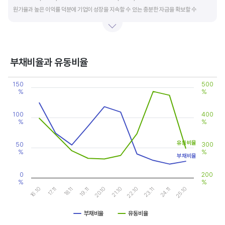
원가율과 높은 이익률 덕분에 기업이 성장을 지속할 수 있는 충분한 자금을 확보할 수
있습니다.
기업의 이익률을 볼 때는 동종 산업내 경쟁사와 비교, 분석하는 게 좋습니다. 경쟁사 대비
높은 이익률을 올리고 있다면, 그 기업은 타사 대비 제품(서비스)의 경쟁력이 높은 것으로
부채비율과 유동비율
판단할 수 있습니다.
Chart
150
500
Line chart with 2 lines.
%
%
View as data table, Chart
The chart has 1 X axis displaying categories.
The chart has 2 Y axes displaying values, and values.
100
400
%
%
유동비율
50
300
%
%
부채비율
0
200
%
%
20.10
25.10
17.11
22.10
19.11
24.11
16.10
21.10
18.11
23.11
부채비율
유동비율