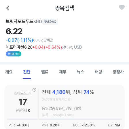
종목검색
브릿지포드푸드
BRID
NASDAQ
6.
22
-0.07
(-1.11%)
08.07, 장마감
애프터마켓
6
.26
+0
.04
(
+0
.64%)
장마감, USD
1명 관심
개요
진단
밸류
재무
뉴스
배당
경쟁사
전체
4,180
위, 상위
74
%
스마트스코어
17
(5,629개 평가기업 중)
동일업종 53위, 상위 79%
전월대비
0
(업종 - Packaged Foods)
PER
-4.00
배
PSR
0.20
배
ROE
-12.30
%
DY
N/A