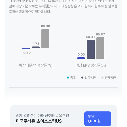
기업유형입니다. 향후 비지니스 모델에 대한 명확한 그림이 없다면 성장주 투자
검토 대상 기업으로는 부적절합니다. 미래성장성은 과거 실적과 향후 예상 실적을
추정해 종합적으로 평가합니다.
Chart
Chart
Bar chart with 3 data series.
Bar chart with 3 data series.
86.38
View as data table, Chart
View as data table, Chart
65.87
The chart has 1 X axis displaying categories.
The chart has 1 X axis displaying
58.47
The chart has 1 Y axis displaying values. Data ranges from -0
The chart has 1 Y axis displayin
4.73
-0.40
0.00
예상 매출액 성장률(%)
예상 EPS 성장률(%)
End of interactive chart.
End of interactive chart.
종목
업종평균
전체평균
AI가 알려주는 매매신호와 종목추천!
첫 달
미국주식은 초이스스탁US
1,000원