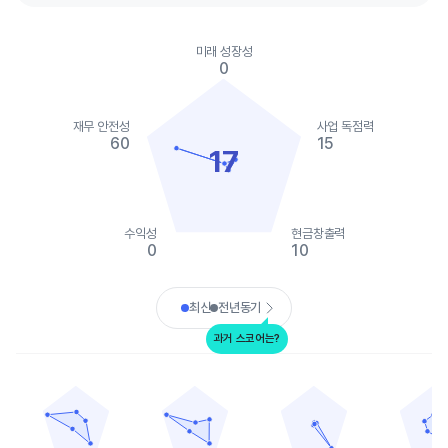
Chart
Chart with 2 data series.
미래 성장성
View as data table, Chart
0
The chart has 1 X axis displaying categories.
The chart has 1 Y axis displaying values. Data ranges from 0 to
재무 안전성
사업 독점력
60
15
17
수익성
현금창출력
0
10
End of interactive chart.
최신
전년동기
과거 스코어는?
타이슨 푸드
호멜푸즈
J.M. 스머커
포스트 홀딩스
Chart with 5 data points.
Chart with 5 data points.
Chart with 5 data points.
Chart with 
View as data table, 타이슨 푸드
View as data table, 호멜푸즈
View as data table, J.M.
View as 
The chart has 1 X axis displaying categories.
The chart has 1 X axis displaying categories.
The chart has 1 X axis displ
The chart h
The chart has 1 Y axis displaying values. Data ranges from 20 t
The chart has 1 Y axis displaying values. Data
The chart has 1 Y axis displ
The chart h