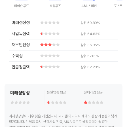
타이슨 푸드
호멜푸즈
J.M. 스머커
포스트 홀
End of interactive chart.
End of interactive chart.
End of interactive chart.
End of inte
미래성장성
상위 69.89%
사업독점력
상위 64.83%
재무안전성
상위 36.95%
수익성
상위 57.81%
현금창출력
상위 62.23%
미래성장성
동일업종 평균
전체기업 평균
미래성장성이 매우 낮은 기업입니다. 과거뿐 아니라 미래에도 성장 가능성이 낮게
평가됩니다. 신제품 출시, 신규사업 진출, M&A 등으로 성장동력이 필요한