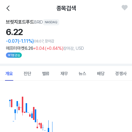
종목검색
브릿지포드푸드
BRID
NASDAQ
6.
22
-0.07
(-1.11%)
08.07, 장마감
애프터마켓
6
.26
+0
.04
(
+0
.64%)
장마감, USD
1명 관심
개요
진단
밸류
재무
뉴스
배당
경쟁사
Chart
Combination chart with 2 data series.
View as data table, Chart
The chart has 1 X axis displaying Time. Data ranges from 2026
The chart has 1 Y axis displaying values. Data ranges from 6.19 to 