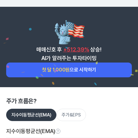
매매신호 후
+512.39%
상승!
AI가 알려주는 투자타이밍
첫 달 1,000원
으로 시작하기
주가 흐름은?
지수이동평균선(EMA)
주가&EPS
지수이동평균선(EMA)