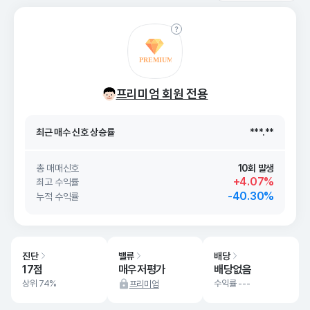
최근 매수 신호 상승률
***.**
프리미엄 회원 전용
최근 매수 신호
26. 08/09
***.**
최근 매수 신호 상승률
***.**
최근 매수 신호
26. 08/09
***.**
총 매매신호
10회 발생
+4.07%
최고 수익률
-40.30%
누적 수익률
진단
밸류
배당
17점
매우저평가
배당없음
상위 74%
수익률 ---
프리미엄