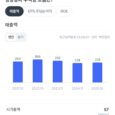
매출액
EPS 주당순이익
ROE
매출액
연간
분기
최근실적발표 26.06.01 · 단위 : 백만달러
Chart
Bar chart with 5 bars.
View as data table, Chart
The chart has 1 X axis displaying categories.
266
266
252
252
240
240
231
231
224
224
The chart has 1 Y axis displaying values. Data ranges from 22
2021.10
2022.10
2023.11
2024.11
2025.10
End of interactive chart.
시가총액
57
백만달러