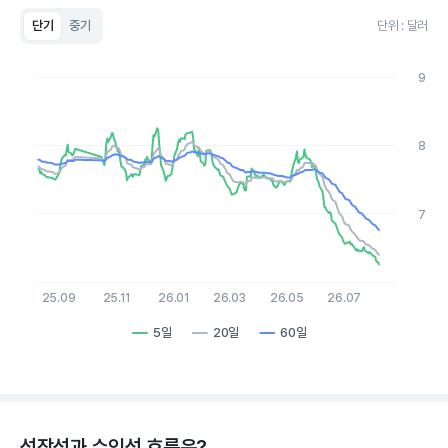
단기
중기
단위 : 달러
Chart
Line chart with 3 lines.
9
View as data table, Chart
The chart has 1 X axis displaying Time. Data ranges from 20
The chart has 1 Y axis displaying values. Data ranges from 6.26
8
7
25.09
25.11
26.01
26.03
26.05
26.07
5일
20일
60일
End of interactive chart.
성장성과 수익성 흐름은?