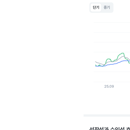
단기
중기
Chart
Line chart with 3 lin
View as data table
The chart has 1 X a
The chart has 1 Y ax
25.09
End of interactive c
성장성과 수익성 