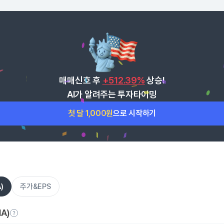
매매신호 후
+512.39%
상승!
AI가 알려주는 투자타이밍
첫 달 1,000원
으로 시작하기
)
주가&EPS
A)