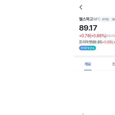
웰스파고
WFC
NYSE
S
89.
17
+0.78
(+0.88%)
08.0
프리마켓
89
.85
+0
.68
(
187명 관심
개요
Chart
Combination chart with 
View as data table, C
The chart has 1 X axi
The chart has 1 Y axis 