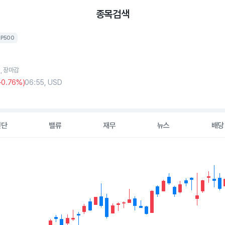
종목검색
&P500
5, 장마감
+0
.76%)
06:55, USD
진단
밸류
재무
뉴스
배당
2 data series.
hart
s displaying Time. Data ranges from 2026-05-06 00:00:00 to 20
displaying values. Data ranges from 72.78 to 89.79.