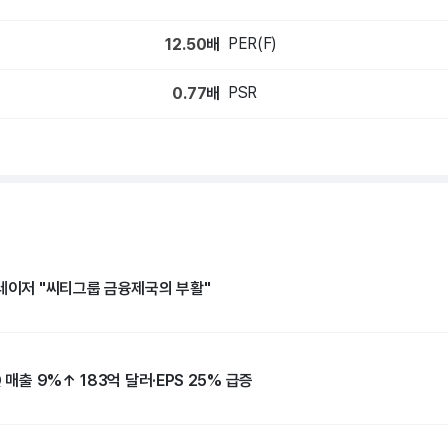
PER(F)
12.50
배
PSR
0.77
배
[김대호 인물] 제인 프레이저 "씨티그룹 금융제국의 부활"
 매출 9%↑ 183억 달러·EPS 25% 급증