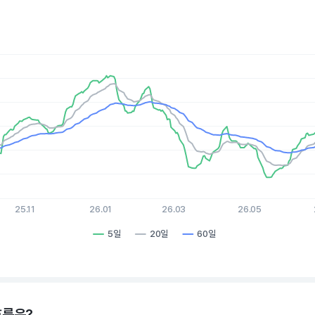
es.
, Chart
xis displaying Time. Data ranges from 2025-08-05 15:00:00 to 
is displaying values. Data ranges from 74.37 to 95.51.
25.11
26.01
26.03
26.05
5일
20일
60일
hart.
흐름은?