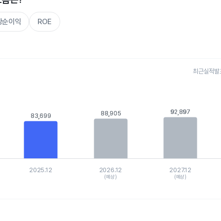
주당순이익
ROE
최근실적발표 
s.
, Chart
is displaying categories.
92,897
92,897
88,905
88,905
83,699
83,699
xis displaying values. Data ranges from 82296 to 97101.5454.
2025.12
2026.12
2027.12
(예상)
(예상)
hart.