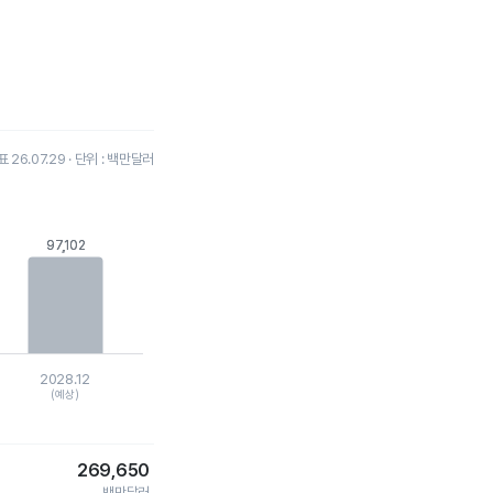
26.07.29 · 단위 : 백만달러
97,102
97,102
2028.12
(예상)
269,650
백만달러