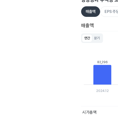
매출액
EPS 
매출액
연간
분기
Chart
Bar chart with 5 bar
View as data table
The chart has 1 X ax
82,296
82,296
The chart has 1 Y a
2024.12
End of interactive c
시가총액