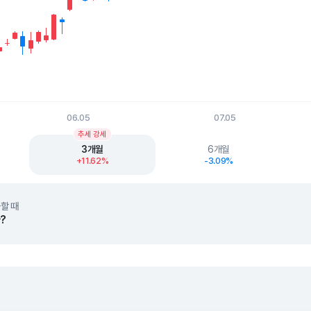
06.05
07.05
t.
추세 강세
3개월
6개월
+11.62%
-3.09%
할 때
?