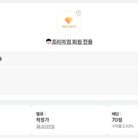
률
8/06
프리미엄 회원 전용
률
8/06
밸류
배당
적정가
70점
수익률 2.02%
프리미엄