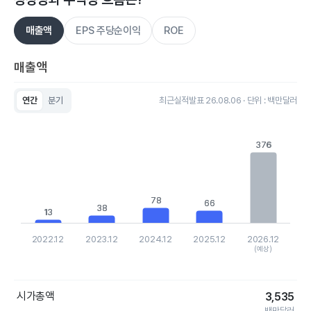
매출액
EPS 주당순이익
ROE
매출액
연간
분기
최근실적발표 26.08.06 · 단위 : 백만달러
Chart
Bar chart with 5 bars.
View as data table, Chart
376
376
The chart has 1 X axis displaying categories.
The chart has 1 Y axis displaying values. Data ranges from 12.
78
78
66
66
38
38
13
13
2022.12
2023.12
2024.12
2025.12
2026.12
(예상)
End of interactive chart.
시가총액
3,535
백만달러