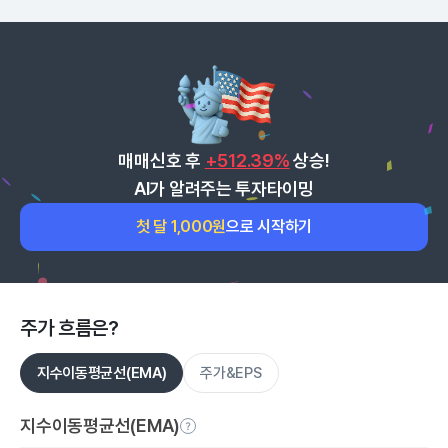
매매신호 후
+512.39%
상승!
AI가 알려주는 투자타이밍
첫 달 1,000원
으로 시작하기
주가 흐름은?
지수이동평균선(EMA)
주가&EPS
지수이동평균선(EMA)