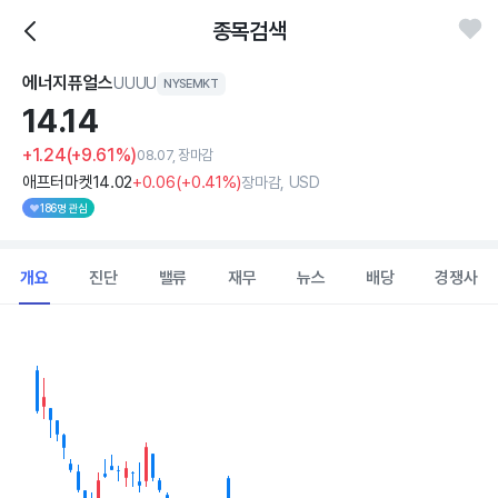
종목검색
에너지퓨얼스
UUUU
NYSEMKT
14.
14
+1.24
(+9.61%)
08.07, 장마감
애프터마켓
14
.02
+0
.06
(
+0
.41%)
장마감, USD
186명 관심
개요
진단
밸류
재무
뉴스
배당
경쟁사
Chart
Combination chart with 2 data series.
View as data table, Chart
The chart has 1 X axis displaying Time. Data ranges from 202
The chart has 1 Y axis displaying values. Data ranges from 10.692