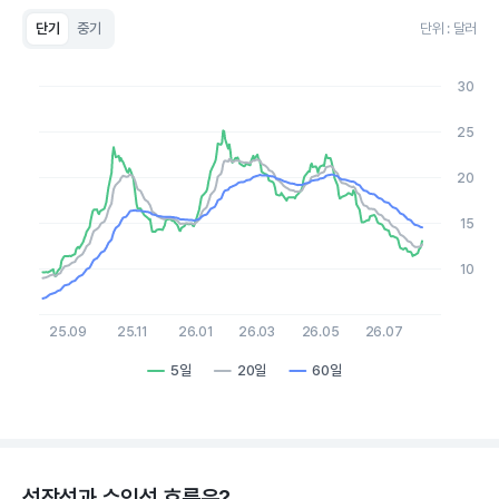
단기
중기
단위 : 달러
Chart
Line chart with 3 lines.
30
View as data table, Chart
The chart has 1 X axis displaying Time. Data ranges from 2
25
The chart has 1 Y axis displaying values. Data ranges from 6.71
20
15
10
25.09
25.11
26.01
26.03
26.05
26.07
5일
20일
60일
End of interactive chart.
성장성과 수익성 흐름은?