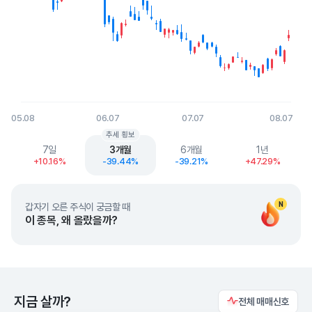
05.08
06.07
07.07
08.07
End of interactive chart.
추세 횡보
7일
3개월
6개월
1년
+10.16%
-39.44%
-39.21%
+47.29%
N
갑자기 오른 주식이 궁금할 때
이 종목, 왜 올랐을까?
지금 살까?
전체 매매신호