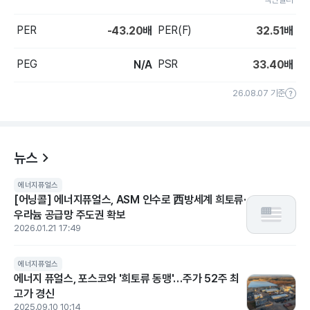
PER
PER(F)
-43.20
배
32.51
배
PEG
PSR
N/A
33.40
배
26.08.07 기준
뉴스
에너지퓨얼스
[어닝콜] 에너지퓨얼스, ASM 인수로 西방세계 희토류·
우라늄 공급망 주도권 확보
2026.01.21 17:49
에너지퓨얼스
에너지 퓨얼스, 포스코와 '희토류 동맹'…주가 52주 최
고가 경신
2025.09.10 10:14