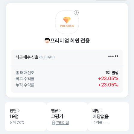
최근 매수 신호 상승률
***.**
최근 매수 신호
26. 08/08
***.**
프리미엄 회원 전용
최근 매수 신호 상승률
***.**
최근 매수 신호
26. 08/08
***.**
총 매매신호
1회 발생
+23.05%
최고 수익률
+23.05%
누적 수익률
진단
밸류
배당
19점
고평가
배당없음
상위 70%
수익률 ---
프리미엄