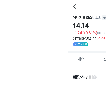
에너지퓨얼스
UUUU
N
14.
14
+1.24
(+9.61%)
08.07
애프터마켓
14
.02
+0
.06
186명 관심
개요
배당스코어