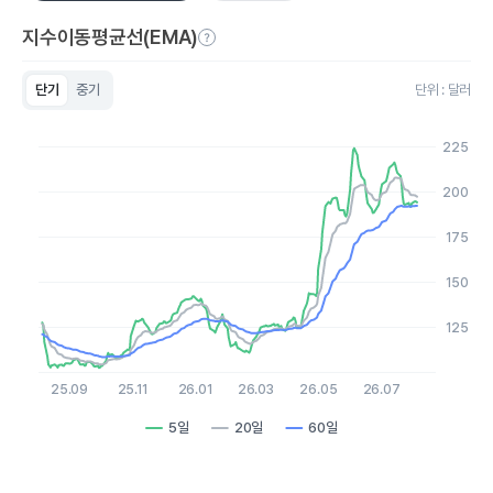
지수이동평균선(EMA)
단기
중기
단위 : 달러
Chart
Line chart with 3 lines.
225
View as data table, Chart
The chart has 1 X axis displaying Time. Data ranges from 2
200
The chart has 1 Y axis displaying values. Data ranges from 102
175
150
125
25.09
25.11
26.01
26.03
26.05
26.07
5일
20일
60일
End of interactive chart.