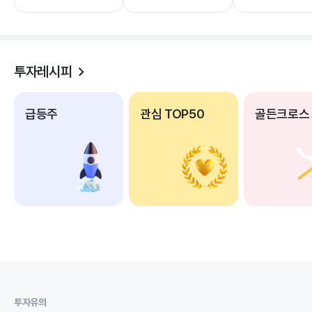
투자레시피
급등주
관심 TOP50
골든크로스
투자유의