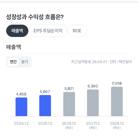
성장성과 수익성 흐름은?
매출액
EPS 주당순이익
ROE
매출액
연간
분기
최근실적발표 26.05.01 · 단위 : 백만달러
Chart
Bar chart with 5 bars.
View as data table, Chart
7,059
7,059
The chart has 1 X axis displaying categories.
6,390
6,390
5,821
5,821
The chart has 1 Y axis displaying values. Data ranges from 4
5,067
5,067
4,458
4,458
2024.12
2025.12
2026.12
2027.12
2028.12
(예상)
(예상)
(예상)
End of interactive chart.