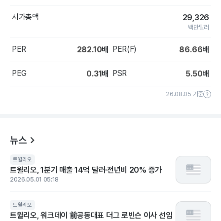
시가총액
29,326
백만달러
PER
PER(F)
282.10
배
86.66
배
PEG
PSR
0.31
배
5.50
배
26.08.05 기준
뉴스
트윌리오
트윌리오, 1분기 매출 14억 달러·전년비 20% 증가
2026.05.01 05:18
트윌리오
트윌리오, 워크데이 前공동대표 더그 로빈슨 이사 선임