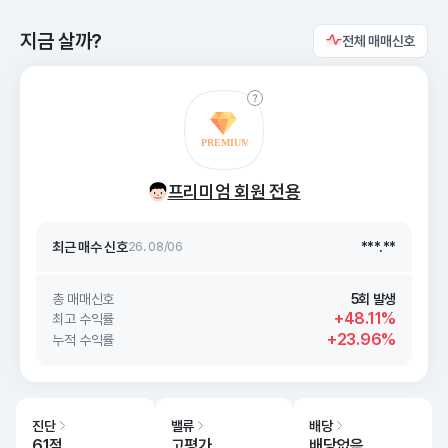
지금 살까?
전체 매매신호
최근 매수 신호 상승률
***.**
최근 매수 신호
26. 08/06
***.**
프리미엄 회원 전용
최근 매수 신호 상승률
***.**
최근 매수 신호
26. 08/06
***.**
총 매매신호
5회 발생
+48.11%
최고 수익률
+23.96%
누적 수익률
진단
밸류
배당
61점
고평가
배당없음