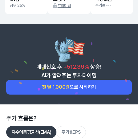
상위 25%
수익률 ---
프리미엄
매매신호 후
+512.39%
상승!
AI가 알려주는 투자타이밍
첫 달 1,000원
으로 시작하기
주가 흐름은?
지수이동평균선(EMA)
주가&EPS