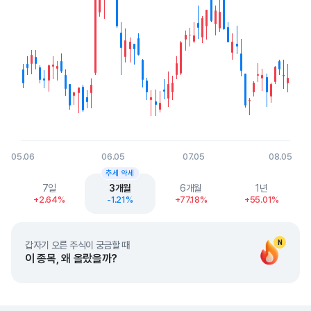
05.06
06.05
07.05
08.05
End of interactive chart.
추세 약세
7일
3개월
6개월
1년
+2.64%
-1.21%
+77.18%
+55.01%
N
갑자기 오른 주식이 궁금할 때
이 종목, 왜 올랐을까?