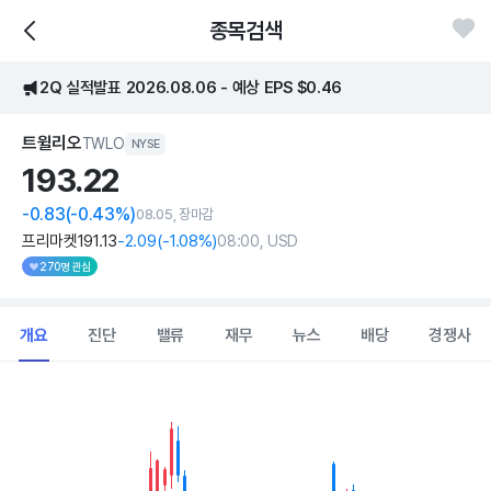
종목검색
2Q 실적발표 2026.08.06 - 예상 EPS $0.46
트윌리오
TWLO
NYSE
193.
22
-0.83
(-0.43%)
08.05, 장마감
프리마켓
191
.13
-2
.09
(
-1
.08%)
08:00, USD
270명 관심
개요
진단
밸류
재무
뉴스
배당
경쟁사
Chart
Combination chart with 2 data series.
View as data table, Chart
The chart has 1 X axis displaying Time. Data ranges from 202
The chart has 1 Y axis displaying values. Data ranges from 179.2 