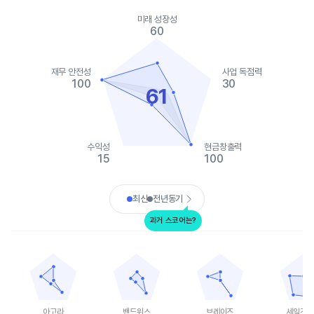
Chart
Chart with 2 data series.
미래 성장성
View as data table, Chart
60
The chart has 1 X axis displaying categories.
The chart has 1 Y axis displaying values. Data ranges from 0 to
재무 안전성
사업 독점력
100
30
61
수익성
현금창출력
15
100
End of interactive chart.
최신
전년동기
과거 스코어는?
아고라
밴드위스
브레이즈
세일즈포스
Chart with 5 data points.
Chart with 5 data points.
Chart with 5 data points.
Chart with 
View as data table, 아고라
View as data table, 밴드위스
View as data table, 브레
View as 
The chart has 1 X axis displaying categories.
The chart has 1 X axis displaying categories.
The chart has 1 X axis displ
The chart h
The chart has 1 Y axis displaying values. Data ranges from 0 to
The chart has 1 Y axis displaying values. Data
The chart has 1 Y axis displ
The chart h
아고라
밴드위스
브레이즈
세일즈포