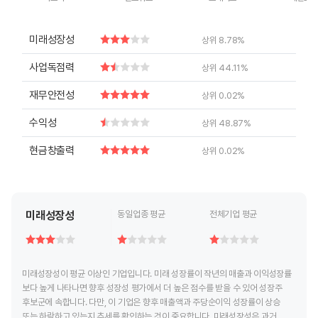
End of interactive chart.
End of interactive chart.
End of interactive chart.
End of inte
미래성장성
상위 8.78%
사업독점력
상위 44.11%
재무안전성
상위 0.02%
수익성
상위 48.87%
현금창출력
상위 0.02%
미래성장성
동일업종 평균
전체기업 평균
미래성장성이 평균 이상인 기업입니다. 미래 성장률이 작년의 매출과 이익성장률
보다 높게 나타나면 향후 성장성 평가에서 더 높은 점수를 받을 수 있어 성장주
후보군에 속합니다. 다만, 이 기업은 향후 매출액과 주당순이익 성장률이 상승
또는 하락하고 있는지 추세를 확인하는 것이 중요합니다. 미래성장성은 과거