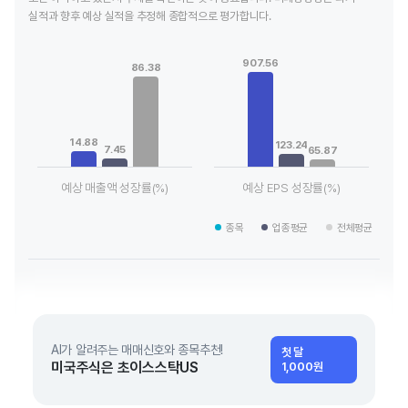
실적과 향후 예상 실적을 추정해 종합적으로 평가합니다.
Chart
Chart
Bar chart with 3 data series.
Bar chart with 3 data series.
907.56
86.38
View as data table, Chart
View as data table, Chart
The chart has 1 X axis displaying categories.
The chart has 1 X axis displaying
The chart has 1 Y axis displaying values. Data ranges from 7.
The chart has 1 Y axis displayin
14.88
123.24
7.45
65.87
예상 매출액 성장률(%)
예상 EPS 성장률(%)
End of interactive chart.
End of interactive chart.
종목
업종평균
전체평균
AI가 알려주는 매매신호와 종목추천!
첫 달
미국주식은 초이스스탁US
1,000원