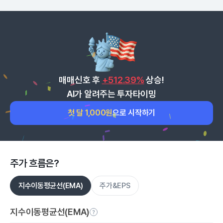
매매신호 후
+512.39%
상승!
AI가 알려주는 투자타이밍
첫 달 1,000원
으로 시작하기
주가 흐름은?
지수이동평균선(EMA)
주가&EPS
지수이동평균선(EMA)