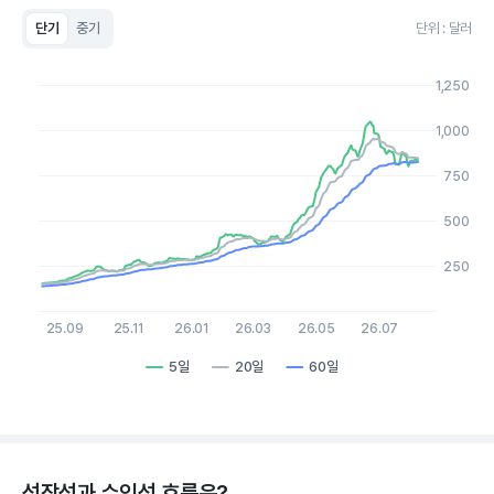
단기
중기
단위 : 달러
Chart
Line chart with 3 lines.
1,250
View as data table, Chart
The chart has 1 X axis displaying Time. Data ranges from 20
1,000
The chart has 1 Y axis displaying values. Data ranges from 136
750
500
250
25.09
25.11
26.01
26.03
26.05
26.07
5일
20일
60일
End of interactive chart.
성장성과 수익성 흐름은?