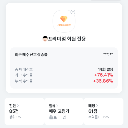
최근 매수 신호 상승률
***.**
프리미엄 회원 전용
최근 매수 신호
26. 08/09
***.**
최근 매수 신호 상승률
***.**
최근 매수 신호
26. 08/09
***.**
총 매매신호
14회 발생
+76.41%
최고 수익률
+36.86%
누적 수익률
진단
밸류
배당
85점
매우 고평가
61점
상위 1%
수익률 0.36%
프리미엄