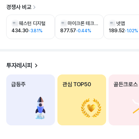
경쟁사 비교
웨스턴 디지털
마이크론 테크놀러지
넷앱
434.30
877.57
189.52
-3.81%
-0.44%
-1.02%
투자레시피
급등주
관심 TOP50
골든크로스