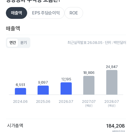
매출액
EPS 주당순이익
ROE
매출액
연간
분기
최근실적발표 26.08.05 · 단위 : 백만달러
Chart
Bar chart with 5 bars.
View as data table, Chart
The chart has 1 X axis displaying categories.
24,847
24,847
The chart has 1 Y axis displaying values. Data ranges from 6
18,806
18,806
12,195
12,195
9,097
9,097
6,551
6,551
2024.06
2025.06
2026.07
2027.07
2028.07
(예상)
(예상)
End of interactive chart.
시가총액
184,208
백만달러