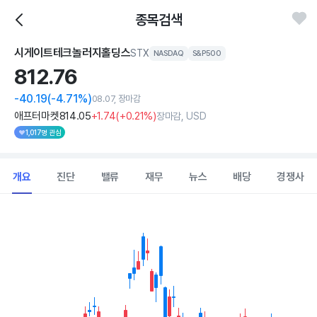
종목검색
시게이트테크놀러지홀딩스
STX
NASDAQ
S&P500
812.
76
-40.19
(-4.71%)
08.07, 장마감
애프터마켓
814
.05
+1
.74
(
+0
.21%)
장마감, USD
1,017명 관심
개요
진단
밸류
재무
뉴스
배당
경쟁사
Chart
Combination chart with 2 data series.
View as data table, Chart
The chart has 1 X axis displaying Time. Data ranges from 2026
The chart has 1 Y axis displaying values. Data ranges from 695.14