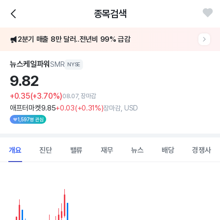
종목검색
[어닝콜] 뉴스케일파워, 2분기 매출 99%↓ 쇼크..TVA·루마니아 프로젝트 승부수
2분기 매출 8만 달러..전년비 99% 급감
[어닝콜] 뉴스케일파워, 2분기 매출 99%↓ 쇼크..TVA·루마니아 프로젝트 승부수
뉴스케일파워
SMR
NYSE
9.
82
+0.35
(+3.70%)
08.07, 장마감
애프터마켓
9
.85
+0
.03
(
+0
.31%)
장마감, USD
1,597명 관심
개요
진단
밸류
재무
뉴스
배당
경쟁사
Chart
Combination chart with 2 data series.
View as data table, Chart
The chart has 1 X axis displaying Time. Data ranges from 202
The chart has 1 Y axis displaying values. Data ranges from 7.21 to 