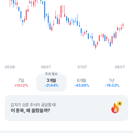
05.08
06.07
07.07
08.07
End of interactive chart.
추세 횡보
7일
3개월
6개월
1년
+10.12%
-21.94%
-45.98%
-78.02%
N
갑자기 오른 주식이 궁금할 때
이 종목, 왜 올랐을까?