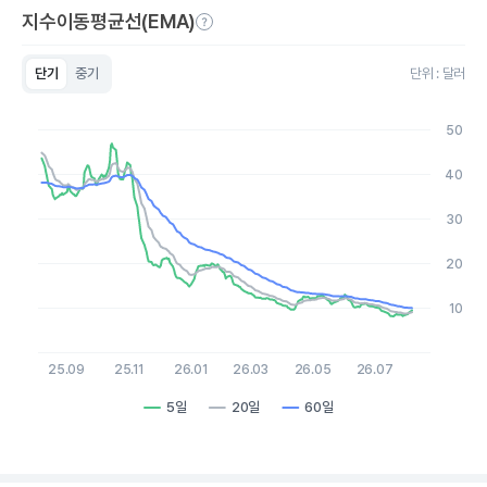
지수이동평균선(EMA)
단기
중기
단위 : 달러
Chart
Line chart with 3 lines.
50
View as data table, Chart
The chart has 1 X axis displaying Time. Data ranges from 2
40
The chart has 1 Y axis displaying values. Data ranges from 8.0
30
20
10
25.09
25.11
26.01
26.03
26.05
26.07
5일
20일
60일
End of interactive chart.