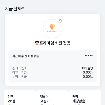
지금 살까?
최근 매수 신호 상승률
***.**
프리미엄 회원 전용
최근 매수 신호
26. 08/08
***.**
최근 매수 신호 상승률
***.**
최근 매수 신호
26. 08/08
***.**
총 매매신호
0회 발생
최고 수익률
0.00%
누적 수익률
0.00%
진단
밸류
배당
28점
고평가
배당없음