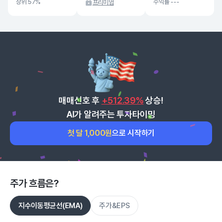
상위 57%
수익률 ---
프리미엄
매매신호 후
+512.39%
상승!
AI가 알려주는 투자타이밍
첫 달 1,000원
으로 시작하기
주가 흐름은?
지수이동평균선(EMA)
주가&EPS