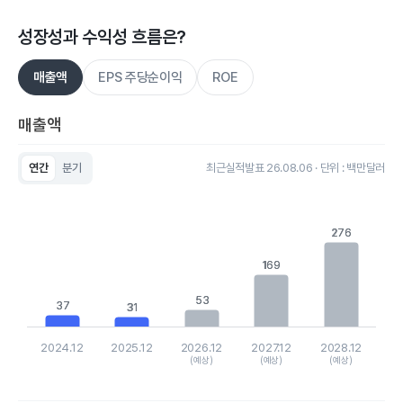
성장성과 수익성 흐름은?
매출액
EPS 주당순이익
ROE
매출액
연간
분기
최근실적발표 26.08.06 · 단위 : 백만달러
Chart
Bar chart with 5 bars.
View as data table, Chart
276
276
The chart has 1 X axis displaying categories.
The chart has 1 Y axis displaying values. Data ranges from 31
169
169
53
53
37
37
31
31
2024.12
2025.12
2026.12
2027.12
2028.12
(예상)
(예상)
(예상)
End of interactive chart.