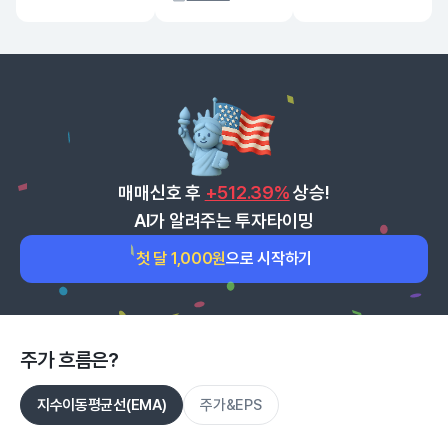
매매신호 후
+512.39%
상승!
AI가 알려주는 투자타이밍
첫 달 1,000원
으로 시작하기
주가 흐름은?
지수이동평균선(EMA)
주가&EPS