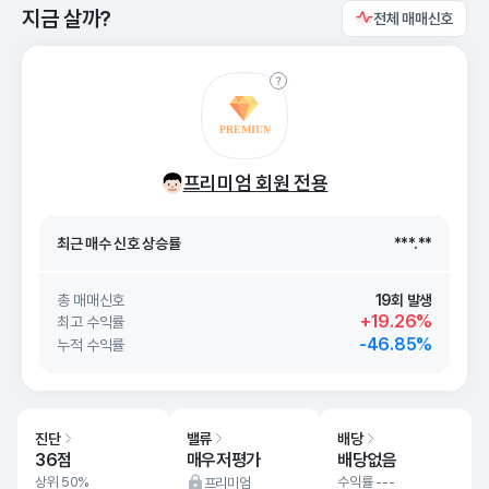
지금 살까?
전체 매매신호
최근 매수 신호 상승률
***.**
프리미엄 회원 전용
최근 매수 신호
26. 08/10
***.**
최근 매수 신호 상승률
***.**
최근 매수 신호
26. 08/10
***.**
총 매매신호
19회 발생
+19.26%
최고 수익률
-46.85%
누적 수익률
진단
밸류
배당
36점
매우저평가
배당없음
상위 50%
수익률 ---
프리미엄