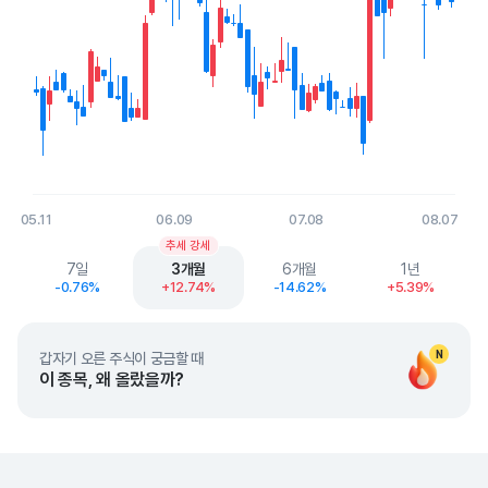
05.11
06.09
07.08
08.07
End of interactive chart.
추세 강세
7일
3개월
6개월
1년
-0.76%
+12.74%
-14.62%
+5.39%
N
갑자기 오른 주식이 궁금할 때
이 종목, 왜 올랐을까?