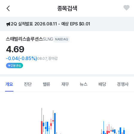
종목검색
2Q 실적발표 2026.08.11 - 예상 EPS $0.01
스태빌리스솔루션스
SLNG
NASDAQ
4.
69
-0.04
(-0.85%)
08.07, 장마감
2명 관심
개요
진단
밸류
재무
뉴스
배당
경쟁사
Chart
Combination chart with 2 data series.
View as data table, Chart
The chart has 1 X axis displaying Time. Data ranges from 2026
The chart has 1 Y axis displaying values. Data ranges from 3.39 to