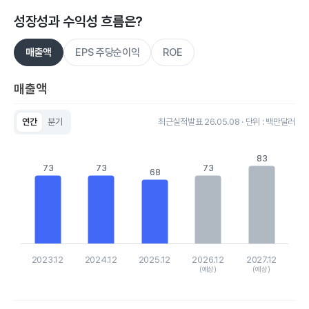
성장성과 수익성 흐름은?
매출액
EPS 주당순이익
ROE
매출액
연간
분기
최근실적발표 26.05.08 · 단위 : 백만달러
Chart
Bar chart with 5 bars.
83
83
View as data table, Chart
73
73
73
73
73
73
68
68
The chart has 1 X axis displaying categories.
The chart has 1 Y axis displaying values. Data ranges from 68.
2023.12
2024.12
2025.12
2026.12
2027.12
(예상)
(예상)
End of interactive chart.