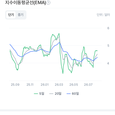
지수이동평균선(EMA)
단기
중기
단위 : 달러
Chart
Line chart with 3 lines.
6
View as data table, Chart
The chart has 1 X axis displaying Time. Data ranges from 20
The chart has 1 Y axis displaying values. Data ranges from 3.4 
5
4
25.09
25.11
26.01
26.03
26.05
26.07
5일
20일
60일
End of interactive chart.