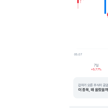
05.07
End of interactive char
7일
+5.77%
갑자기 오른 주식이 궁금
이 종목, 왜 올랐을까