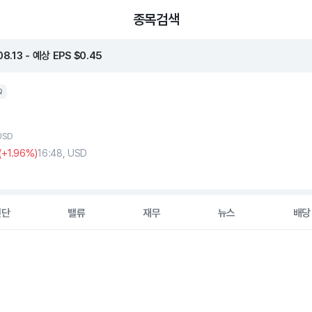
종목검색
.13 - 예상 EPS $0.45
Q
 USD
(
+1
.96%)
16:48, USD
진단
밸류
재무
뉴스
배당
2 data series.
hart
s displaying Time. Data ranges from 2026-05-07 00:00:00 to 20
displaying values. Data ranges from 47.27 to 57.79.