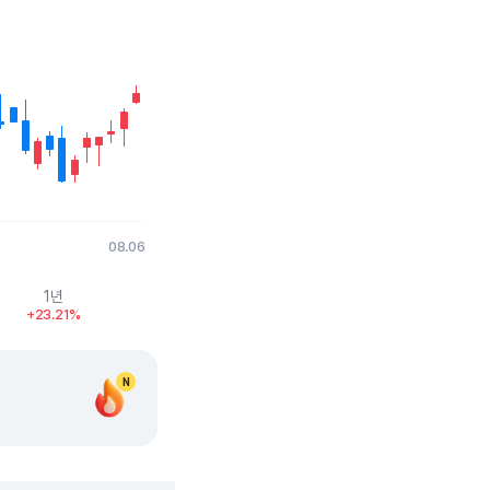
08.06
1년
+23.21%
N