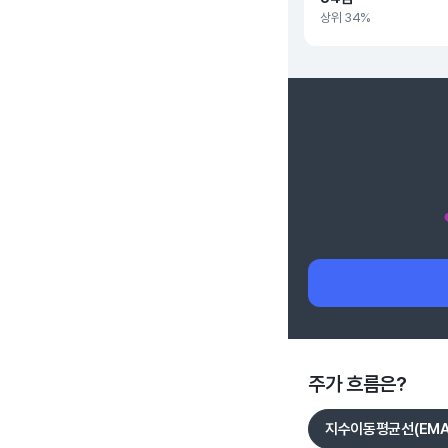
상위 34%
주가 흐름은?
지수이동평균선(EMA