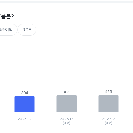
흐름은?
주당순이익
ROE
s.
, Chart
is displaying categories.
is displaying values. Data ranges from 260.372 to 854.19275.
425
425
418
418
394
394
2025.12
2026.12
2027.12
(예상)
(예상)
hart.