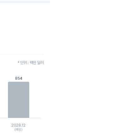
* 단위 : 백만 달러
854
854
2028.12
(예상)