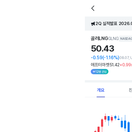
2Q 실적발표 2026.08
골러LNG
GLNG
NASDA
50.
43
-0.59
(-1.16%)
08.07,
애프터마켓
51
.42
+0
.99
12명 관심
개요
Chart
Combination chart with 
View as data table, C
The chart has 1 X axi
The chart has 1 Y axis 