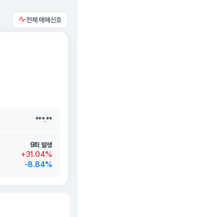
전체 매매신호
***.**
***.**
***.**
***.**
9회 발생
+31.04%
-8.84%