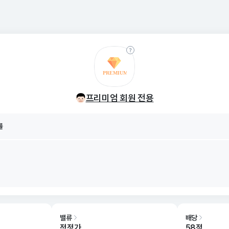
률
프리미엄 회원 전용
8/08
률
8/08
밸류
배당
적정가
58점