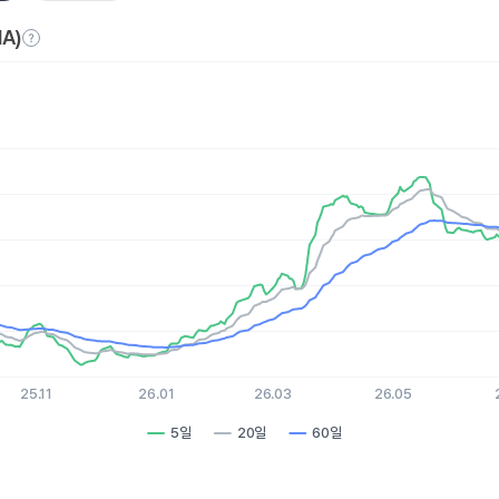
A)
es.
, Chart
xis displaying Time. Data ranges from 2025-08-07 15:00:00 to 
is displaying values. Data ranges from 36.27 to 56.83.
25.11
26.01
26.03
26.05
5일
20일
60일
hart.