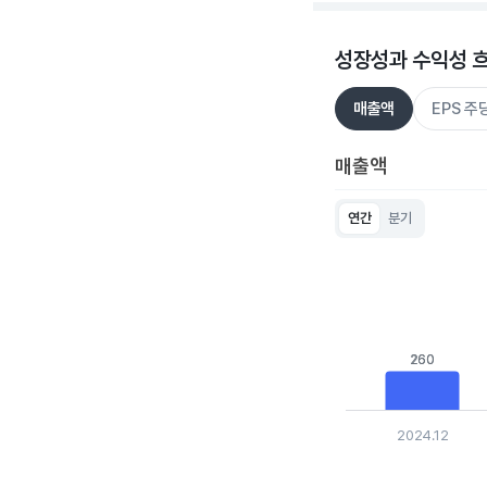
성장성과 수익성 
매출액
EPS 
매출액
연간
분기
Chart
Bar chart with 5 bar
View as data table
The chart has 1 X ax
The chart has 1 Y ax
260
260
2024.12
End of interactive c