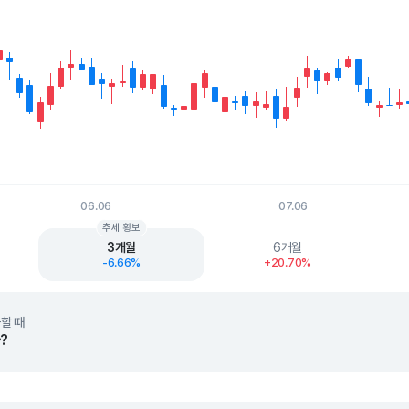
06.06
07.06
t.
추세 횡보
3개월
6개월
-6.66%
+20.70%
할 때
?