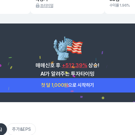
수익률 1.96%
프리미엄
매매신호 후
+512.39%
상승!
AI가 알려주는 투자타이밍
첫 달 1,000원
으로 시작하기
)
주가&EPS