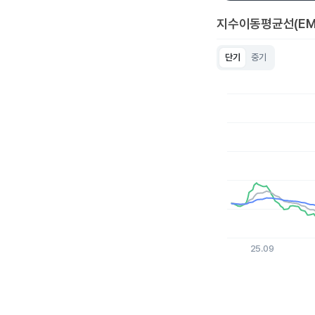
지수이동평균선(EM
단기
중기
Chart
Line chart with 3 lin
View as data table
The chart has 1 X a
The chart has 1 Y ax
25.09
End of interactive c