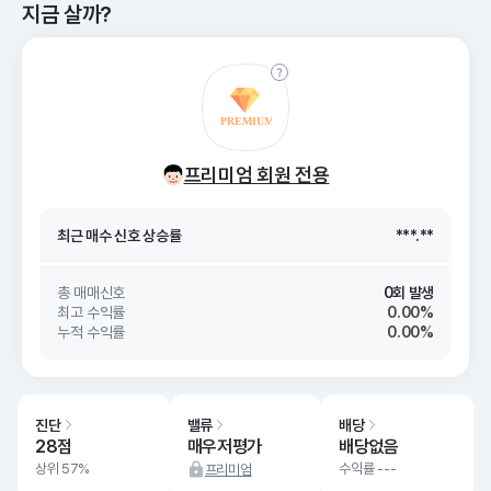
지금 살까?
최근 매수 신호 상승률
***.**
프리미엄 회원 전용
최근 매수 신호
26. 08/06
***.**
최근 매수 신호 상승률
***.**
최근 매수 신호
26. 08/06
***.**
총 매매신호
0회 발생
최고 수익률
0.00%
누적 수익률
0.00%
진단
밸류
배당
28점
매우저평가
배당없음
상위 57%
수익률 ---
프리미엄