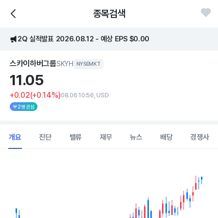
종목검색
2Q 실적발표 2026.08.12 - 예상 EPS $0.00
스카이하버그룹
SKYH
NYSEMKT
11.
05
+0.02
(+0.14%)
08.06 10:56, USD
2명 관심
개요
진단
밸류
재무
뉴스
배당
경쟁사
Chart
Combination chart with 2 data series.
View as data table, Chart
The chart has 1 X axis displaying Time. Data ranges from 202
The chart has 1 Y axis displaying values. Data ranges from 8.295 t