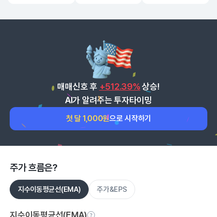
매매신호 후
+512.39%
상승!
AI가 알려주는 투자타이밍
첫 달 1,000원
으로 시작하기
주가 흐름은?
지수이동평균선(EMA)
주가&EPS
지수이동평균선(EMA)