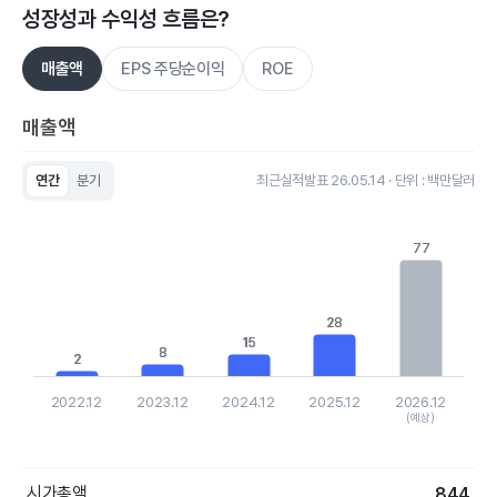
성장성과 수익성 흐름은?
매출액
EPS 주당순이익
ROE
매출액
연간
분기
최근실적발표 26.05.14 · 단위 : 백만달러
Chart
Bar chart with 5 bars.
View as data table, Chart
77
77
The chart has 1 X axis displaying categories.
The chart has 1 Y axis displaying values. Data ranges from 1.84
28
28
15
15
8
8
2
2
2022.12
2023.12
2024.12
2025.12
2026.12
(예상)
End of interactive chart.
시가총액
844