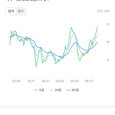
단기
중기
단위 : 달러
Chart
Line chart with 3 lines.
11
View as data table, Chart
The chart has 1 X axis displaying Time. Data ranges from 2
The chart has 1 Y axis displaying values. Data ranges from 8.5
10
9
25.09
25.11
26.01
26.03
26.05
26.07
5일
20일
60일
End of interactive chart.