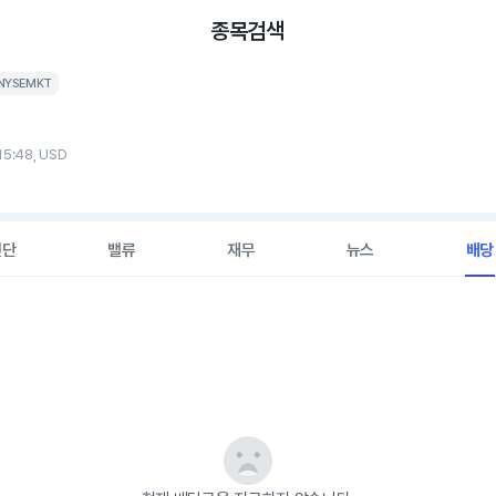
종목검색
NYSEMKT
15:48, USD
진단
밸류
재무
뉴스
배당