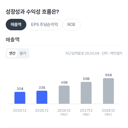
성장성과 수익성 흐름은?
매출액
EPS 주당순이익
ROE
매출액
연간
분기
최근실적발표 26.05.08 · 단위 : 백만달러
Chart
Bar chart with 5 bars.
View as data table, Chart
The chart has 1 X axis displaying categories.
664
664
566
566
The chart has 1 Y axis displaying values. Data ranges from 304
469
469
335
335
304
304
2024.12
2025.12
2026.12
2027.12
2028.12
(예상)
(예상)
(예상)
End of interactive chart.