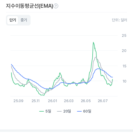
지수이동평균선(EMA)
단기
중기
단위 : 달러
Chart
Line chart with 3 lines.
25
View as data table, Chart
The chart has 1 X axis displaying Time. Data ranges from 2
The chart has 1 Y axis displaying values. Data ranges from 5.29
20
15
10
25.09
25.11
26.01
26.03
26.05
26.07
5일
20일
60일
End of interactive chart.