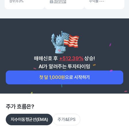
상위 63%
수익률 ---
프리미엄
매매신호 후
+512.39%
상승!
AI가 알려주는 투자타이밍
첫 달 1,000원
으로 시작하기
주가 흐름은?
지수이동평균선(EMA)
주가&EPS