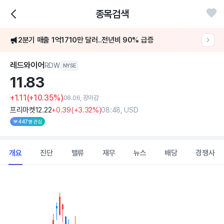
종목검색
2분기 매출 1억1710만 달러..전년비 90% 급증
레드와이어
RDW
NYSE
11.
83
+1.11
(+10.35%)
08.06, 장마감
프리마켓
12
.22
+0
.39
(
+3
.32%)
08:48, USD
447명 관심
개요
진단
밸류
재무
뉴스
배당
경쟁사
Chart
Combination chart with 2 data series.
View as data table, Chart
The chart has 1 X axis displaying Time. Data ranges from 202
The chart has 1 Y axis displaying values. Data ranges from 7.76 to