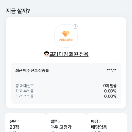
지금 살까?
최근 매수 신호 상승률
***.**
프리미엄 회원 전용
최근 매수 신호
26. 08/07
***.**
최근 매수 신호 상승률
***.**
최근 매수 신호
26. 08/07
***.**
총 매매신호
0회 발생
최고 수익률
0.00%
누적 수익률
0.00%
진단
밸류
배당
23점
매우 고평가
배당없음