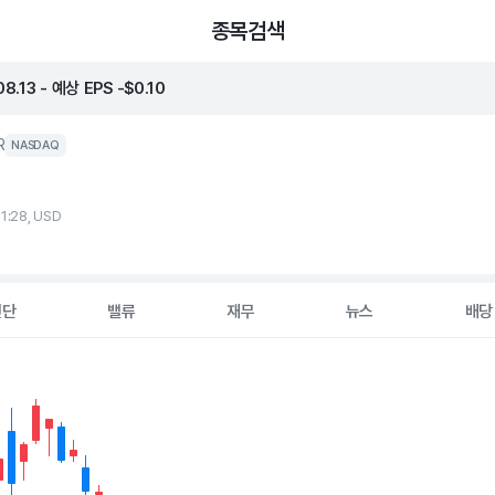
종목검색
.13 - 예상 EPS -$0.10
R
NASDAQ
11:28, USD
진단
밸류
재무
뉴스
배당
2 data series.
hart
s displaying Time. Data ranges from 2026-05-07 00:00:00 to 20
displaying values. Data ranges from 11.29 to 46.75.