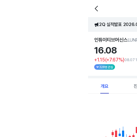
2Q 실적발표 2026.08
인튜이티브머신스
LUN
16.
08
+1.15
(+7.67%)
08.07 
328명 관심
개요
Chart
Combination chart with 
View as data table, C
The chart has 1 X axi
The chart has 1 Y axis 