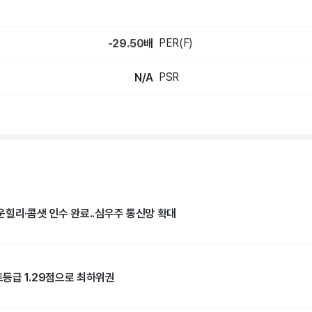
PER(F)
-29.50
배
PSR
N/A
운힐리·콤샛 인수 완료..심우주 통신망 확대
등급 1.29점으로 최하위권