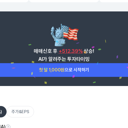
매매신호 후
+512.39%
상승!
AI가 알려주는 투자타이밍
첫 달 1,000원
으로 시작하기
)
주가&EPS
A)