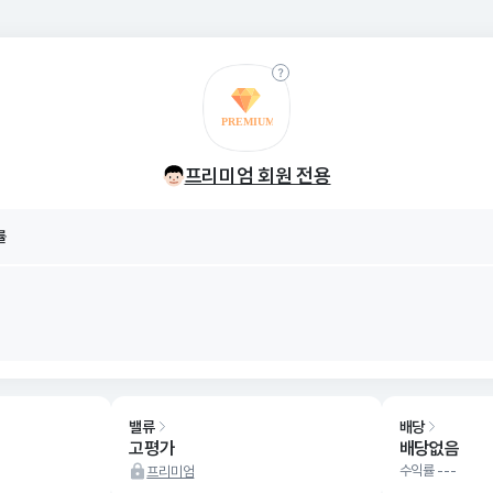
률
프리미엄 회원 전용
8/08
률
8/08
밸류
배당
고평가
배당없음
수익률 ---
프리미엄