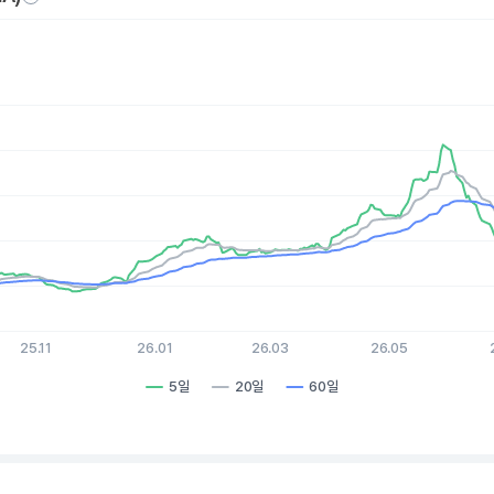
es.
, Chart
xis displaying Time. Data ranges from 2025-08-07 15:00:00 to 
is displaying values. Data ranges from 8.42 to 41.13.
25.11
26.01
26.03
26.05
5일
20일
60일
hart.