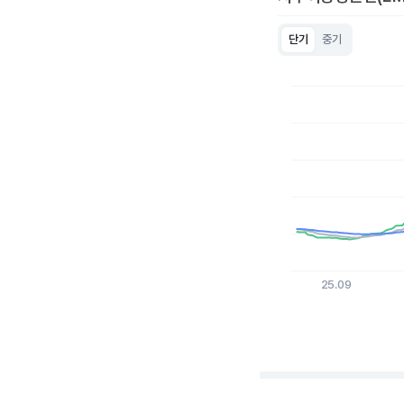
단기
중기
Chart
Line chart with 3 lin
View as data table
The chart has 1 X a
The chart has 1 Y ax
25.09
End of interactive c