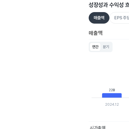
성장성과 수익성 
매출액
EPS 
매출액
연간
분기
Chart
Bar chart with 5 bar
View as data table
The chart has 1 X ax
The chart has 1 Y ax
228
228
2024.12
End of interactive c
시가총액