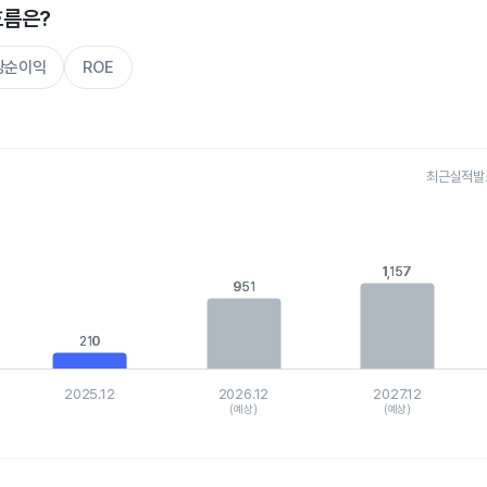
흐름은?
주당순이익
ROE
최근실적발표 
s.
, Chart
is displaying categories.
1,157
1,157
is displaying values. Data ranges from 210.059 to 1412.97974.
951
951
210
210
2025.12
2026.12
2027.12
(예상)
(예상)
hart.