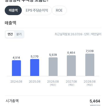
매출액
EPS 주당순이익
ROE
매출액
연간
분기
최근실적발표 26.07.09 · 단위 : 백만달러
Chart
Bar chart with 5 bars.
View as data table, Chart
7,009
7,009
The chart has 1 X axis displaying categories.
6,464
6,464
5,829
5,829
The chart has 1 Y axis displaying values. Data ranges from 49
5,270
5,270
4,914
4,914
2024.08
2025.08
2026.08
2027.08
2028.08
(예상)
(예상)
(예상)
End of interactive chart.
시가총액
5,464
백만달러