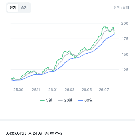
단기
중기
단위 : 달러
Chart
Line chart with 3 lines.
200
View as data table, Chart
The chart has 1 X axis displaying Time. Data ranges from 2
The chart has 1 Y axis displaying values. Data ranges from 106
175
150
125
25.09
25.11
26.01
26.03
26.05
26.07
5일
20일
60일
End of interactive chart.
성장성과 수익성 흐름은?