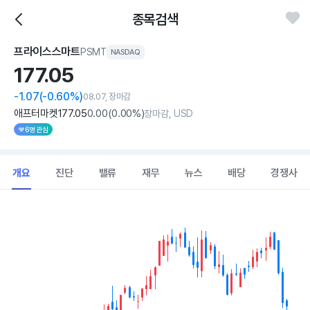
종목검색
프라이스스마트
PSMT
NASDAQ
177.
05
-1.07
(-0.60%)
08.07, 장마감
애프터마켓
177
.05
0
.00
(
0
.00%)
장마감, USD
6명 관심
개요
진단
밸류
재무
뉴스
배당
경쟁사
Chart
Combination chart with 2 data series.
View as data table, Chart
The chart has 1 X axis displaying Time. Data ranges from 202
The chart has 1 Y axis displaying values. Data ranges from 153.63