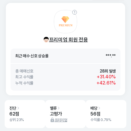
최근 매수 신호 상승률
***.**
프리미엄 회원 전용
최근 매수 신호
26. 08/08
***.**
최근 매수 신호 상승률
***.**
최근 매수 신호
26. 08/08
***.**
총 매매신호
28회 발생
+31.40%
최고 수익률
+42.61%
누적 수익률
진단
밸류
배당
62점
고평가
56점
상위 23%
수익률 0.79%
프리미엄