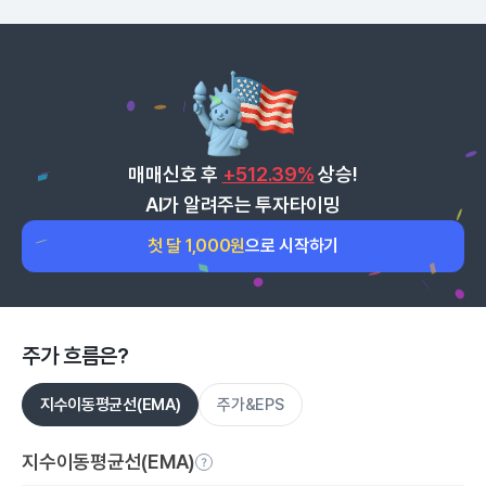
매매신호 후
+512.39%
상승!
AI가 알려주는 투자타이밍
첫 달 1,000원
으로 시작하기
주가 흐름은?
지수이동평균선(EMA)
주가&EPS
지수이동평균선(EMA)