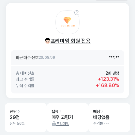
최근 매수 신호 상승률
***.**
최근 매수 신호
26. 08/09
***.**
프리미엄 회원 전용
최근 매수 신호 상승률
***.**
최근 매수 신호
26. 08/09
***.**
총 매매신호
2회 발생
+123.31%
최고 수익률
+168.80%
누적 수익률
진단
밸류
배당
29점
매우 고평가
배당없음
상위 56%
수익률 ---
프리미엄