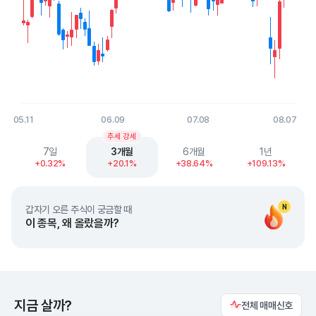
05.11
06.09
07.08
08.07
End of interactive chart.
추세 강세
7일
3개월
6개월
1년
+0.32%
+20.1%
+38.64%
+109.13%
N
갑자기 오른 주식이 궁금할 때
이 종목, 왜 올랐을까?
지금 살까?
전체 매매신호