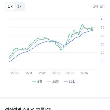
단기
중기
단위 : 달러
Chart
Line chart with 3 lines.
40
View as data table, Chart
The chart has 1 X axis displaying Time. Data ranges from 20
35
The chart has 1 Y axis displaying values. Data ranges from 14.
30
25
20
15
25.09
25.11
26.01
26.03
26.05
26.07
5일
20일
60일
End of interactive chart.
성장성과 수익성 흐름은?