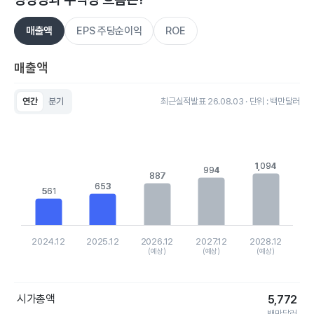
매출액
EPS 주당순이익
ROE
매출액
연간
분기
최근실적발표 26.08.03 · 단위 : 백만달러
Chart
Bar chart with 5 bars.
View as data table, Chart
The chart has 1 X axis displaying categories.
The chart has 1 Y axis displaying values. Data ranges from 5
1,094
1,094
994
994
887
887
653
653
561
561
2024.12
2025.12
2026.12
2027.12
2028.12
(예상)
(예상)
(예상)
End of interactive chart.
시가총액
5,772
백만달러