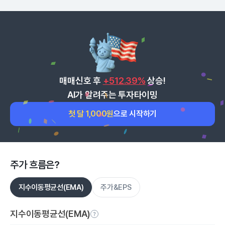
매매신호 후
+512.39%
상승!
AI가 알려주는 투자타이밍
첫 달 1,000원
으로 시작하기
주가 흐름은?
지수이동평균선(EMA)
주가&EPS
지수이동평균선(EMA)