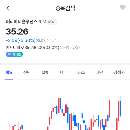
종목검색
퍼리미터솔루션스
PRM
NYSE
35.
26
-2.09
(-5.60%)
08.07, 장마감
애프터마켓
35
.26
0
.00
(
0
.00%)
장마감, USD
10명 관심
개요
진단
밸류
재무
뉴스
배당
경쟁사
Chart
Combination chart with 2 data series.
View as data table, Chart
The chart has 1 X axis displaying Time. Data ranges from 2026
The chart has 1 Y axis displaying values. Data ranges from 28.88 t