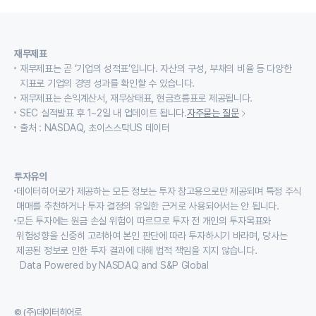
재무제표
재무제표는 곧 ‘기업의 성적표’입니다. 자산의 구성, 부채의 비율 등 다양한
지표로 기업의 경영 성과를 확인할 수 있습니다.
재무제표는 손익계산서, 재무상태표, 현금흐름표로 제공됩니다.
SEC 실적발표 후 1~2일 내 업데이트 됩니다.
자주묻는 질문
출처 : NASDAQ, 초이스스탁US 데이터
투자유의
데이터히어로가 제공하는 모든 정보는 투자 참고용으로만 제공되며 특정 주식
매매를 추천하거나 투자 결정의 유일한 근거로 사용되어서는 안 됩니다.
모든 투자에는 원금 손실 위험이 따르므로 투자 전 개인의 투자목표와
위험성향을 신중히 고려하여 본인 판단에 따라 투자하시기 바라며, 당사는
제공된 정보로 인한 투자 결과에 대해 법적 책임을 지지 않습니다.
Data Powered by NASDAQ and S&P Global
© (주)데이터히어로