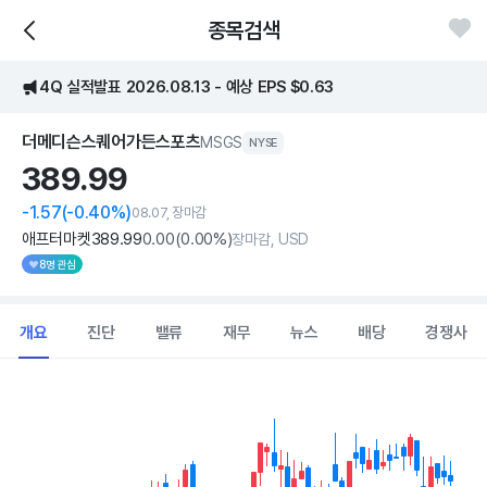
종목검색
4Q 실적발표 2026.08.13 - 예상 EPS $0.63
더메디슨스퀘어가든스포츠
MSGS
NYSE
389.
99
-1.57
(-0.40%)
08.07, 장마감
애프터마켓
389
.99
0
.00
(
0
.00%)
장마감, USD
8명 관심
개요
진단
밸류
재무
뉴스
배당
경쟁사
Chart
Combination chart with 2 data series.
View as data table, Chart
The chart has 1 X axis displaying Time. Data ranges from 2026
The chart has 1 Y axis displaying values. Data ranges from 325.5 t