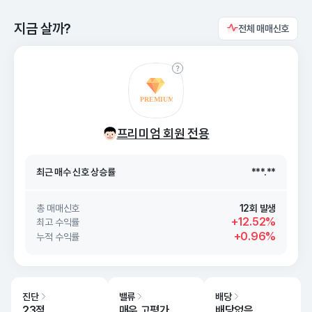
지금 살까?
전체 매매신호
최근 매수 신호 상승률
***.**
프리미엄 회원 전용
최근 매수 신호
26. 08/09
***.**
최근 매수 신호 상승률
***.**
최근 매수 신호
26. 08/09
***.**
총 매매신호
12회 발생
+12.52%
최고 수익률
+0.96%
누적 수익률
진단
밸류
배당
23점
매우 고평가
배당없음