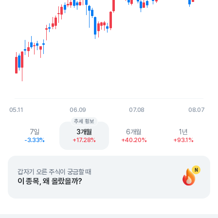
05.11
06.09
07.08
08.07
End of interactive chart.
추세 횡보
7일
3개월
6개월
1년
-3.33%
+17.28%
+40.20%
+93.1%
N
갑자기 오른 주식이 궁금할 때
이 종목, 왜 올랐을까?