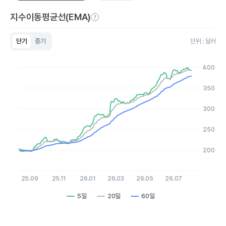
지수이동평균선(EMA)
단기
중기
단위 : 달러
Chart
Line chart with 3 lines.
400
View as data table, Chart
The chart has 1 X axis displaying Time. Data ranges from 20
350
The chart has 1 Y axis displaying values. Data ranges from 196
300
250
200
25.09
25.11
26.01
26.03
26.05
26.07
5일
20일
60일
End of interactive chart.