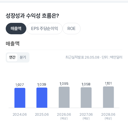
성장성과 수익성 흐름은?
매출액
EPS 주당순이익
ROE
매출액
연간
분기
최근실적발표 26.05.08 · 단위 : 백만달러
Chart
Bar chart with 5 bars.
View as data table, Chart
The chart has 1 X axis displaying categories.
1,101
1,101
The chart has 1 Y axis displaying values. Data ranges from 102
1,095
1,095
1,058
1,058
1,039
1,039
1,027
1,027
2024.06
2025.06
2026.06
2027.06
2028.06
(예상)
(예상)
(예상)
End of interactive chart.