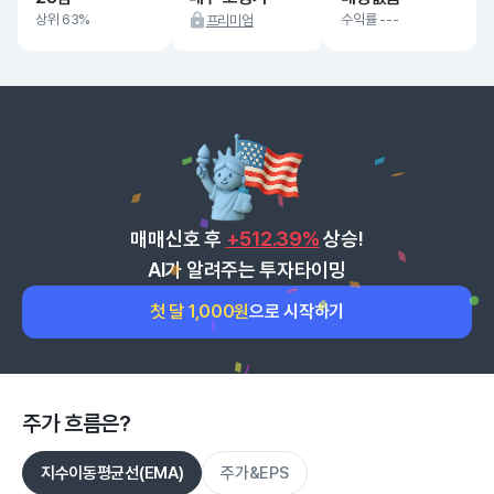
상위 63%
수익률 ---
프리미엄
매매신호 후
+512.39%
상승!
AI가 알려주는 투자타이밍
첫 달 1,000원
으로 시작하기
주가 흐름은?
지수이동평균선(EMA)
주가&EPS